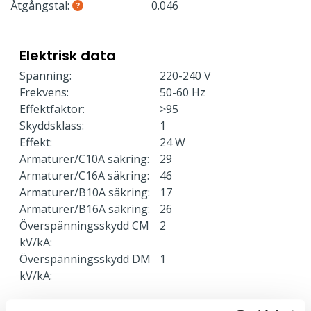
Åtgångstal:
0.046
Elektrisk data
Spänning:
220-240 V
Frekvens:
50-60 Hz
Effektfaktor:
>95
Skyddsklass:
1
Effekt:
24 W
Armaturer/C10A säkring:
29
Armaturer/C16A säkring:
46
Armaturer/B10A säkring:
17
Armaturer/B16A säkring:
26
Överspänningsskydd CM
2
kV/kA:
Överspänningsskydd DM
1
kV/kA: