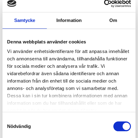
Ljusstyrning
Ljusstyrning:
Tänd/släck
Samtycke
Information
Om
Sensor:
Utan sensor
Denna webbplats använder cookies
Nödljus
Vi använder enhetsidentifierare för att anpassa innehållet
Nödljus:
Ja
och annonserna till användarna, tillhandahålla funktioner
Typ av nödljus:
Batteribackup självtest
för sociala medier och analysera vår trafik. Vi
Brinntid i batteridrift:
1 h
vidarebefordrar även sådana identifierare och annan
Ljus vid strömbortfall:
330 lm
information från din enhet till de sociala medier och
Standard:
EN 60598-2-22
annons- och analysföretag som vi samarbetar med.
Dessa kan i sin tur kombinera informationen med annan
Anslutning
information som du har tillhandahållit eller som de har
samlat in när du har använt deras tjänster.
Dubbla införingshål på armaturens baksida
Samtyckesval
centrerat, samt enkla införingshål i vardera gavel.
Nödvändig
Överkopplingsplint 5x2x2,5 mm² i armaturens
centrum med 3-fas vidarekoppling. Brytande fas för