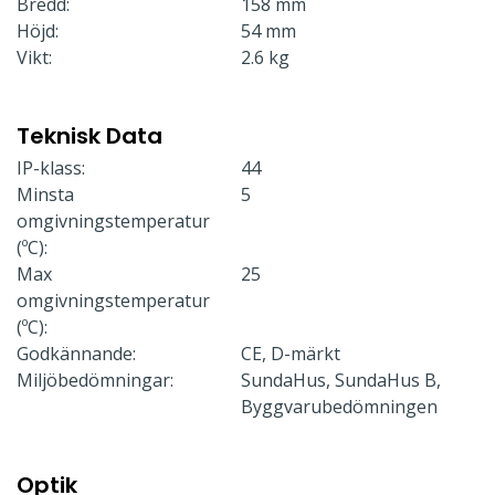
Bredd:
158 mm
Höjd:
54 mm
Vikt:
2.6 kg
Teknisk Data
IP-klass:
44
Minsta
5
omgivningstemperatur
(ºC):
Max
25
omgivningstemperatur
(ºC):
Godkännande:
CE, D-märkt
Miljöbedömningar:
SundaHus, SundaHus B,
Byggvarubedömningen
Optik