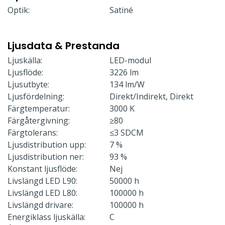
Optik:
Satiné
Ljusdata & Prestanda
Ljuskälla:
LED-modul
Ljusflöde:
3226 lm
Ljusutbyte:
134 lm/W
Ljusfördelning:
Direkt/Indirekt, Direkt
Färgtemperatur:
3000 K
Färgåtergivning:
≥80
Färgtolerans:
≤3 SDCM
Ljusdistribution upp:
7 %
Ljusdistribution ner:
93 %
Konstant ljusflöde:
Nej
Livslängd LED L90:
50000 h
Livslängd LED L80:
100000 h
Livslängd drivare:
100000 h
Energiklass ljuskälla:
C