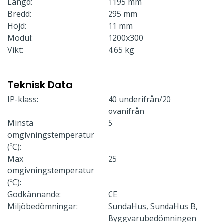
Längd:
1195 mm
Bredd:
295 mm
Höjd:
11 mm
Modul:
1200x300
Vikt:
4.65 kg
Teknisk Data
IP-klass:
40 underifrån/20
ovanifrån
Minsta
5
omgivningstemperatur
(ºC):
Max
25
omgivningstemperatur
(ºC):
Godkännande:
CE
Miljöbedömningar:
SundaHus, SundaHus B,
Byggvarubedömningen