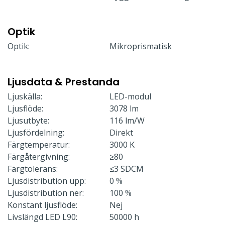
Optik
Optik:
Mikroprismatisk
Ljusdata & Prestanda
Ljuskälla:
LED-modul
Ljusflöde:
3078 lm
Ljusutbyte:
116 lm/W
Ljusfördelning:
Direkt
Färgtemperatur:
3000 K
Färgåtergivning:
≥80
Färgtolerans:
≤3 SDCM
Ljusdistribution upp:
0 %
Ljusdistribution ner:
100 %
Konstant ljusflöde:
Nej
Livslängd LED L90:
50000 h