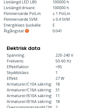
Livslängd LED L80:
100000 h
Livslängd drivare:
100000 h
Flimmervärde PstLm:
≤ 1 PstLm
Flimmervärde SVM:
≤ 0.4 SVM
Energiklass ljuskälla:
E
Åtgångstal:
0.041
Elektrisk data
Spänning:
220-240 V
Frekvens:
50-60 Hz
Effektfaktor:
>95
Skyddsklass:
1
Effekt:
27 W
Armaturer/C10A säkring:
18
Armaturer/C16A säkring:
31
Armaturer/B10A säkring:
11
Armaturer/B16A säkring:
18
Överspänningsskydd CM
2