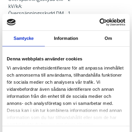
kV/kA:
Överspänningsskydd DM
1
kV/kA:
Samtycke
Information
Om
Ljusstyrning
Ljusstyrning:
DALI, Fasimpuls, DSI,
Korridorfunktion
Denna webbplats använder cookies
Antal DALI-adresser:
1
Vi använder enhetsidentifierare för att anpassa innehållet
Sensor:
Utan sensor
och annonserna till användarna, tillhandahålla funktioner
för sociala medier och analysera vår trafik. Vi
vidarebefordrar även sådana identifierare och annan
Nödljus
information från din enhet till de sociala medier och
Nödljus:
Ja
annons- och analysföretag som vi samarbetar med.
Typ av nödljus:
Batteribackup självtest
Dessa kan i sin tur kombinera informationen med annan
Brinntid i batteridrift:
1 h
information som du har tillhandahållit eller som de har
Ljus vid strömbortfall:
350 lm
samlat in när du har använt deras tjänster.
Standard:
EN 60598-2-22