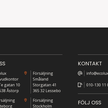
SS
KONTAKT
olux
Försäljning
info@ecolux
vudkontor
Småland
-Te gatan 10
Storgatan 41
010-130 11 
538 Åstorp
365 32 Lessebo
rsäljning
Försäljning
FÖLJ OSS
teborg
Stockholm