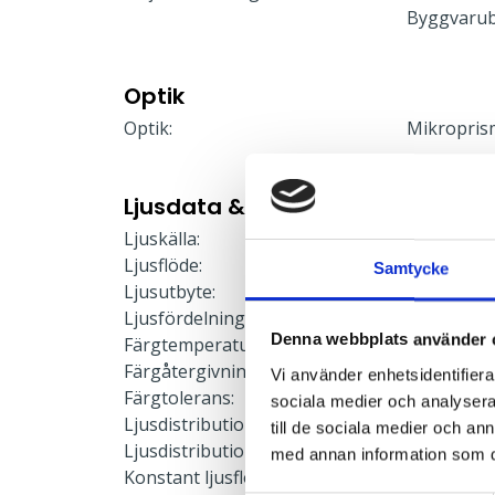
Byggvaru
Optik
Optik:
Mikropris
Ljusdata & Prestanda
Ljuskälla:
LED-modu
Ljusflöde:
4476 lm
Samtycke
Ljusutbyte:
114 lm/W
Ljusfördelning:
Direkt
Denna webbplats använder 
Färgtemperatur:
3000 K
Färgåtergivning:
≥80
Vi använder enhetsidentifierar
Färgtolerans:
≤3 SDCM
sociala medier och analysera 
Ljusdistribution upp:
0 %
till de sociala medier och a
Ljusdistribution ner:
100 %
med annan information som du 
Konstant ljusflöde:
Nej