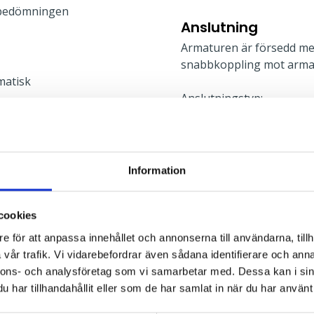
bedömningen
Anslutning
Armaturen är försedd me
snabbkoppling mot arma
matisk
Anslutningstyp:
Montage
l
För montage i undertak 
Information
monteringshöjd är 90 mm
undertak. Inbyggnadsram 
cookies
fast tak. För IP44 underif
information finns i mont
e för att anpassa innehållet och annonserna till användarna, tillh
vår trafik. Vi vidarebefordrar även sådana identifierare och anna
nnons- och analysföretag som vi samarbetar med. Dessa kan i sin
Typ av montage:
har tillhandahållit eller som de har samlat in när du har använt 