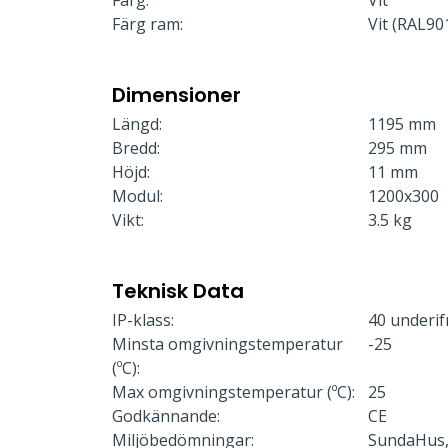
Färg:
Vit
Färg ram:
Vit (RAL90
Dimensioner
Längd:
1195 mm
Bredd:
295 mm
Höjd:
11 mm
Modul:
1200x300
Vikt:
3.5 kg
Teknisk Data
IP-klass:
40 underif
Minsta omgivningstemperatur
-25
(ºC):
Max omgivningstemperatur (ºC):
25
Godkännande:
CE
Miljöbedömningar:
SundaHus,