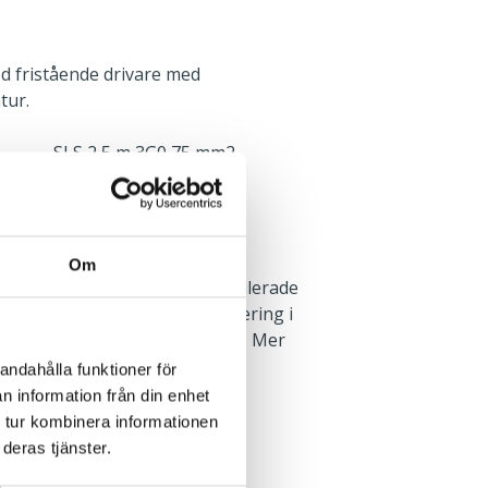
d fristående drivare med
tur.
SLS 2,5 m 3G0,75 mm2
med T24 bärverk. Minsta
Om
. Godkänd för montage i ventilerade
finns som tillbehör för montering i
rån finns tillbehöret IP44 skiva. Mer
eringsanvisningen.
andahålla funktioner för
n information från din enhet
 tur kombinera informationen
Infällt
deras tjänster.