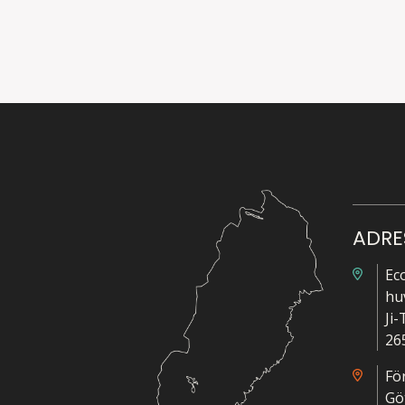
ADRE
Ec
hu
Ji
26
Fö
Gö