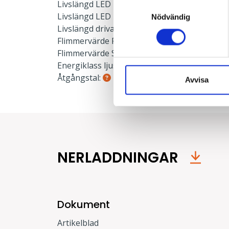
Livslängd LED L90:
50000 h
Samtyckesval
Livslängd LED L80:
100000 h
Nödvändig
Livslängd drivare:
100000 h
Flimmervärde PstLm:
≤ 1 PstLm
Flimmervärde SVM:
≤ 0.4 SVM
Energiklass ljuskälla:
E
Åtgångstal:
0.028
Avvisa
NERLADDNINGAR
Dokument
Artikelblad