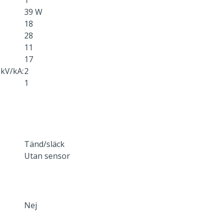
1
39 W
18
28
11
17
kV/kA:
2
1
Tänd/släck
Utan sensor
Nej