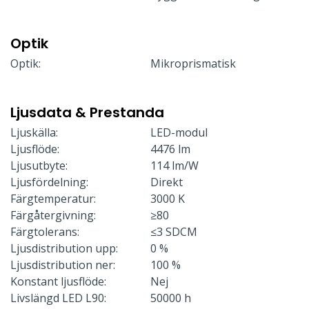
Optik
Optik:
Mikroprismatisk
Ljusdata & Prestanda
Ljuskälla:
LED-modul
Ljusflöde:
4476 lm
Ljusutbyte:
114 lm/W
Ljusfördelning:
Direkt
Färgtemperatur:
3000 K
Färgåtergivning:
≥80
Färgtolerans:
≤3 SDCM
Ljusdistribution upp:
0 %
Ljusdistribution ner:
100 %
Konstant ljusflöde:
Nej
Livslängd LED L90:
50000 h