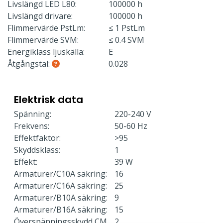
Livslängd LED L80:
100000 h
Livslängd drivare:
100000 h
Flimmervärde PstLm:
≤ 1 PstLm
Flimmervärde SVM:
≤ 0.4 SVM
Energiklass ljuskälla:
E
Åtgångstal:
0.028
Elektrisk data
Spänning:
220-240 V
Frekvens:
50-60 Hz
Effektfaktor:
>95
Skyddsklass:
1
Effekt:
39 W
Armaturer/C10A säkring:
16
Armaturer/C16A säkring:
25
Armaturer/B10A säkring:
9
Armaturer/B16A säkring:
15
Överspänningsskydd CM
2