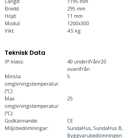
Längd:
1195 mm
Bredd:
295 mm
Höjd:
11 mm
Modul:
1200x300
Vikt:
4.5 kg
Teknisk Data
IP-klass:
40 underifrån/20
ovanifrån
Minsta
5
omgivningstemperatur
(ºC):
Max
25
omgivningstemperatur
(ºC):
Godkännande:
CE
Miljöbedömningar:
SundaHus, SundaHus B,
Byggvarubedömningen