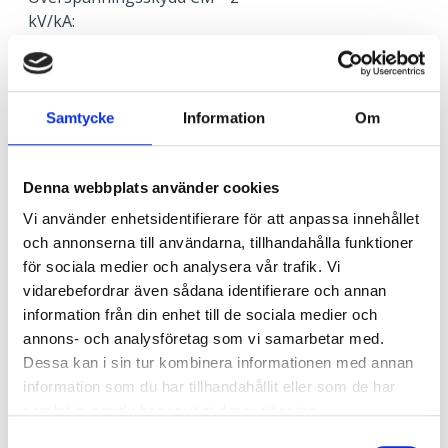
kV/kA:
Överspänningsskydd DM
1
kV/kA:
Samtycke
Information
Om
Ljusstyrning
Ljusstyrning:
Tänd/släck
Denna webbplats använder cookies
Sensor:
Utan sensor
Vi använder enhetsidentifierare för att anpassa innehållet
och annonserna till användarna, tillhandahålla funktioner
Nödljus
för sociala medier och analysera vår trafik. Vi
Nödljus:
Ja
vidarebefordrar även sådana identifierare och annan
Typ av nödljus:
Batteribackup självtest
information från din enhet till de sociala medier och
Brinntid i batteridrift:
1 h
annons- och analysföretag som vi samarbetar med.
Ljus vid strömbortfall:
350 lm
Dessa kan i sin tur kombinera informationen med annan
Standard:
EN 60598-2-22
information som du har tillhandahållit eller som de har
samlat in när du har använt deras tjänster.
Samtyckesval