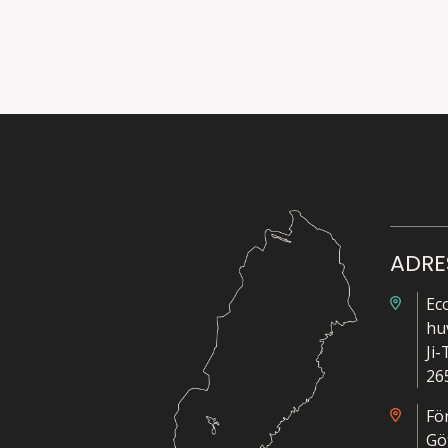
ADRE
Ec
hu
Ji
26
Fö
Gö