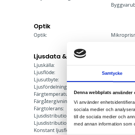
Byggvaru
Optik
Optik:
Mikropris
Ljusdata & Prestanda
Ljuskälla:
LED-modu
Ljusflöde:
3548 lm
Samtycke
Ljusutbyte:
134 lm/W
Ljusfördelning:
Direkt
Denna webbplats använder 
Färgtemperatur:
4000 K
Färgåtergivning:
≥80
Vi använder enhetsidentifierar
Färgtolerans:
≤3 SDCM
sociala medier och analysera 
Ljusdistribution upp:
0 %
till de sociala medier och a
Ljusdistribution ner:
100 %
med annan information som du 
Konstant ljusflöde:
Nej