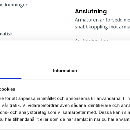
bedömningen
Anslutning
Armaturen är försedd me
snabbkoppling mot arma
matisk
Anslutningstyp:
Montage
l
För montage i undertak 
Information
monteringshöjd är 90 mm
undertak. Inbyggnadsram 
cookies
fast tak. För IP44 underif
information finns i mont
e för att anpassa innehållet och annonserna till användarna, tillh
vår trafik. Vi vidarebefordrar även sådana identifierare och anna
nnons- och analysföretag som vi samarbetar med. Dessa kan i sin
Typ av montage:
har tillhandahållit eller som de har samlat in när du har använt 