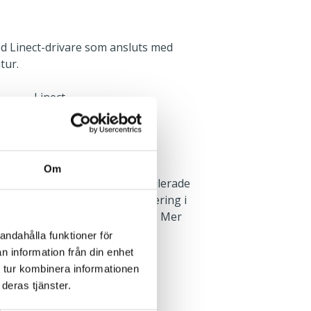
d Linect-drivare som ansluts med
tur.
Linect
med T24 bärverk. Minsta
Om
. Godkänd för montage i ventilerade
finns som tillbehör för montering i
rån finns tillbehöret IP44 skiva. Mer
eringsanvisningen.
andahålla funktioner för
n information från din enhet
 tur kombinera informationen
Infällt
deras tjänster.