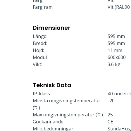
Färg:
Vit
Färg ram:
Vit (RAL90
Dimensioner
Längd:
595 mm
Bredd:
595 mm
Höjd:
11 mm
Modul:
600x600
Vikt:
3.6 kg
Teknisk Data
IP-klass:
40 underif
Minsta omgivningstemperatur
-20
(ºC):
Max omgivningstemperatur (ºC):
25
Godkännande:
CE
Miljöbedömningar:
SundaHus,