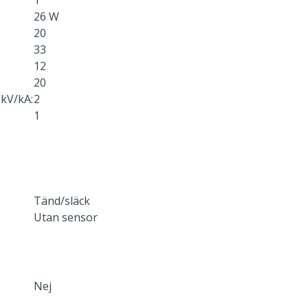
1
26 W
20
33
12
20
kV/kA:
2
1
Tänd/släck
Utan sensor
Nej