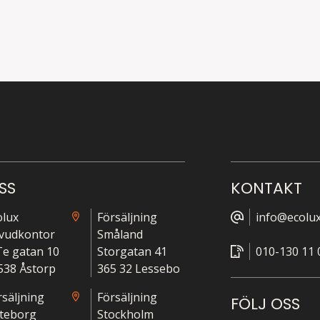
SS
KONTAKT
olux
Försäljning
info@ecolux
vudkontor
Småland
-Te gatan 10
Storgatan 41
010-130 11 
538 Åstorp
365 32 Lessebo
rsäljning
Försäljning
FÖLJ OSS
teborg
Stockholm