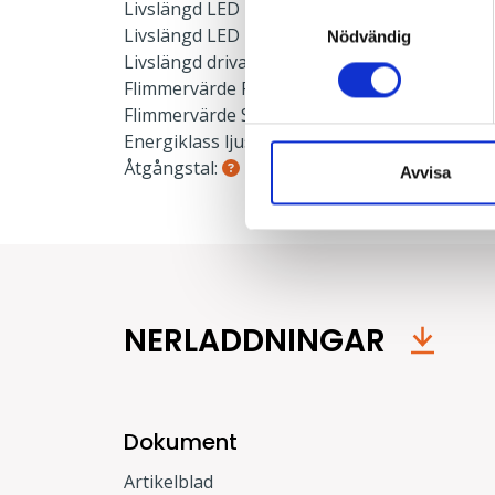
Livslängd LED L90:
50000 h
Samtyckesval
Livslängd LED L80:
100000 h
Nödvändig
Livslängd drivare:
100000 h
Flimmervärde PstLm:
≤ 1 PstLm
Flimmervärde SVM:
≤ 0.4 SVM
Energiklass ljuskälla:
D
Åtgångstal:
0.035
Avvisa
NERLADDNINGAR
Dokument
Artikelblad