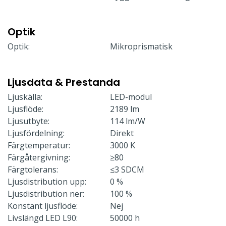
Optik
Optik:
Mikroprismatisk
Ljusdata & Prestanda
Ljuskälla:
LED-modul
Ljusflöde:
2189 lm
Ljusutbyte:
114 lm/W
Ljusfördelning:
Direkt
Färgtemperatur:
3000 K
Färgåtergivning:
≥80
Färgtolerans:
≤3 SDCM
Ljusdistribution upp:
0 %
Ljusdistribution ner:
100 %
Konstant ljusflöde:
Nej
Livslängd LED L90:
50000 h