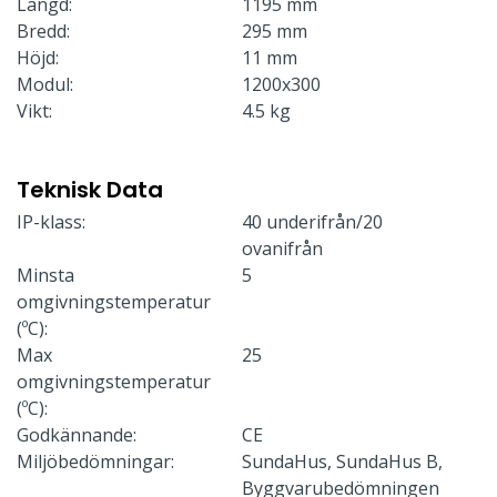
Längd:
1195 mm
Bredd:
295 mm
Höjd:
11 mm
Modul:
1200x300
Vikt:
4.5 kg
Teknisk Data
IP-klass:
40 underifrån/20
ovanifrån
Minsta
5
omgivningstemperatur
(ºC):
Max
25
omgivningstemperatur
(ºC):
Godkännande:
CE
Miljöbedömningar:
SundaHus, SundaHus B,
Byggvarubedömningen