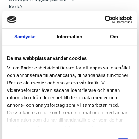
kV/kA:
Överspänningsskydd DM
1
kV/kA:
Samtycke
Information
Om
Ljusstyrning
Ljusstyrning:
Tänd/släck
Denna webbplats använder cookies
Sensor:
Utan sensor
Vi använder enhetsidentifierare för att anpassa innehållet
och annonserna till användarna, tillhandahålla funktioner
Nödljus
för sociala medier och analysera vår trafik. Vi
Nödljus:
Ja
vidarebefordrar även sådana identifierare och annan
Typ av nödljus:
Batteribackup självtest
information från din enhet till de sociala medier och
Brinntid i batteridrift:
1 h
annons- och analysföretag som vi samarbetar med.
Ljus vid strömbortfall:
350 lm
Dessa kan i sin tur kombinera informationen med annan
Standard:
EN 60598-2-22
information som du har tillhandahållit eller som de har
samlat in när du har använt deras tjänster.
Samtyckesval