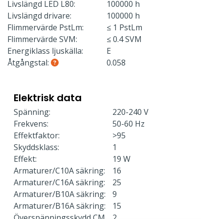
Livslängd LED L80:
100000 h
Livslängd drivare:
100000 h
Flimmervärde PstLm:
≤ 1 PstLm
Flimmervärde SVM:
≤ 0.4 SVM
Energiklass ljuskälla:
E
Åtgångstal:
0.058
Elektrisk data
Spänning:
220-240 V
Frekvens:
50-60 Hz
Effektfaktor:
>95
Skyddsklass:
1
Effekt:
19 W
Armaturer/C10A säkring:
16
Armaturer/C16A säkring:
25
Armaturer/B10A säkring:
9
Armaturer/B16A säkring:
15
Överspänningsskydd CM
2