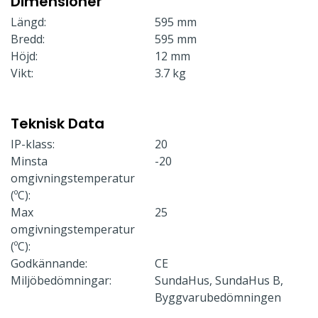
Dimensioner
Längd:
595 mm
Bredd:
595 mm
Höjd:
12 mm
Vikt:
3.7 kg
Teknisk Data
IP-klass:
20
Minsta
-20
omgivningstemperatur
(ºC):
Max
25
omgivningstemperatur
(ºC):
Godkännande:
CE
Miljöbedömningar:
SundaHus, SundaHus B,
Byggvarubedömningen