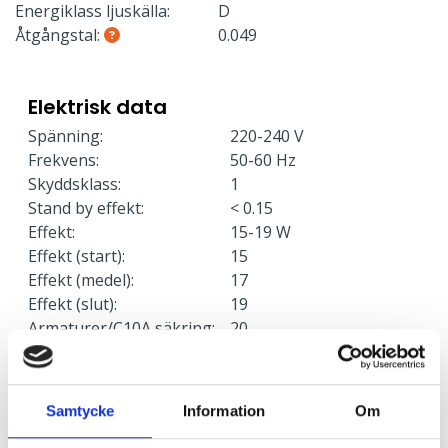
Energiklass ljuskälla:
D
Åtgångstal:
0.049
Elektrisk data
Spänning:
220-240 V
Frekvens:
50-60 Hz
Skyddsklass:
1
Stand by effekt:
< 0.15
Effekt:
15-19 W
Effekt (start):
15
Effekt (medel):
17
Effekt (slut):
19
Armaturer/C10A säkring:
20
Armaturer/C16A säkring:
33
Armaturer/B10A säkring:
12
Armaturer/B16A säkring:
20
Samtycke
Information
Om
Överspänningsskydd CM
2
kV/kA: