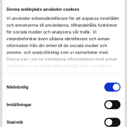
Överspänningsskydd DM
1
Denna webbplats använder cookies
kV/kA:
Vi använder enhetsidentifierare för att anpassa innehållet
och annonserna till användarna, tillhandahålla funktioner
för sociala medier och analysera vår trafik. Vi
Ljusstyrning
vidarebefordrar även sådana identifierare och annan
Ljusstyrning:
DALI, Fasimpuls, DSI,
information från din enhet till de sociala medier och
Korridorfunktion
annons- och analysföretag som vi samarbetar med.
Antal DALI-adresser:
1
Dessa kan i sin tur kombinera informationen med annan
Sensor:
Utan sensor
information som du har tillhandahållit eller som de har
samlat in när du har använt deras tjänster.
Nödljus
Samtyckesval
Nödvändig
Nödljus:
Nej
Inställningar
Anslutning
Armaturen är försedd med fristående drivare som
Statistik
ansluts med snabbkoppling mot armatur. Drivaren är