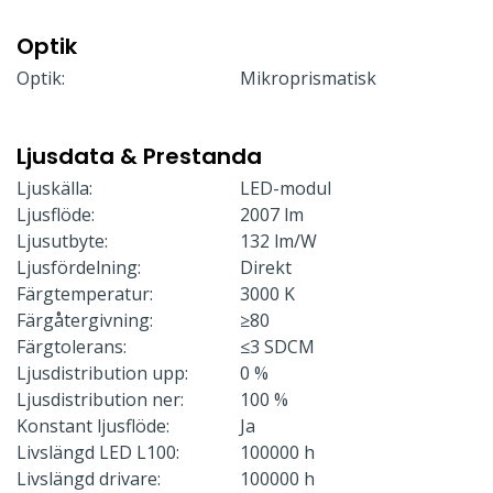
Optik
Optik:
Mikroprismatisk
Ljusdata & Prestanda
Ljuskälla:
LED-modul
Ljusflöde:
2007 lm
Ljusutbyte:
132 lm/W
Ljusfördelning:
Direkt
Färgtemperatur:
3000 K
Färgåtergivning:
≥80
Färgtolerans:
≤3 SDCM
Ljusdistribution upp:
0 %
Ljusdistribution ner:
100 %
Konstant ljusflöde:
Ja
Livslängd LED L100:
100000 h
Livslängd drivare:
100000 h