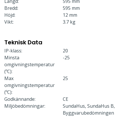
Längd:
595 mm
Bredd:
595 mm
Höjd:
12 mm
Vikt:
3.7 kg
Teknisk Data
IP-klass:
20
Minsta
-25
omgivningstemperatur
(ºC):
Max
25
omgivningstemperatur
(ºC):
Godkännande:
CE
Miljöbedömningar:
SundaHus, SundaHus B,
Byggvarubedömningen