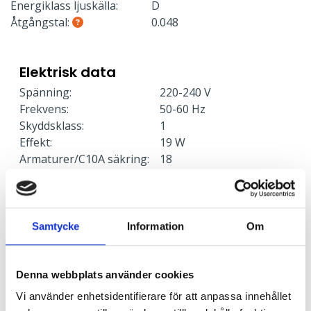
Energiklass ljuskälla:
D
Åtgångstal:
0.048
Elektrisk data
Spänning:
220-240 V
Frekvens:
50-60 Hz
Skyddsklass:
1
Effekt:
19 W
Armaturer/C10A säkring:
18
Armaturer/C16A säkring:
28
Armaturer/B10A säkring:
11
Armaturer/B16A säkring:
17
Överspänningsskydd CM
2
Samtycke
Information
Om
kV/kA:
Överspänningsskydd DM
1
kV/kA:
Denna webbplats använder cookies
Vi använder enhetsidentifierare för att anpassa innehållet