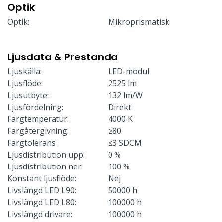
Optik
Optik:
Mikroprismatisk
Ljusdata & Prestanda
Ljuskälla:
LED-modul
Ljusflöde:
2525 lm
Ljusutbyte:
132 lm/W
Ljusfördelning:
Direkt
Färgtemperatur:
4000 K
Färgåtergivning:
≥80
Färgtolerans:
≤3 SDCM
Ljusdistribution upp:
0 %
Ljusdistribution ner:
100 %
Konstant ljusflöde:
Nej
Livslängd LED L90:
50000 h
Livslängd LED L80:
100000 h
Livslängd drivare:
100000 h