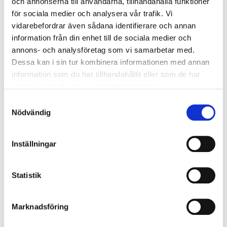
och annonserna till användarna, tillhandahålla funktioner
Ljusstyrning
för sociala medier och analysera vår trafik. Vi
Ljusstyrning:
Tänd/släck
vidarebefordrar även sådana identifierare och annan
Sensor:
Utan sensor
information från din enhet till de sociala medier och
annons- och analysföretag som vi samarbetar med.
Dessa kan i sin tur kombinera informationen med annan
Nödljus
information som du har tillhandahållit eller som de har
Nödljus:
Nej
samlat in när du har använt deras tjänster.
Samtyckesval
Nödvändig
Anslutning
Armaturen är försedd med fristående drivare med
Inställningar
snabbkoppling mot armatur.
Anslutningstyp:
SLS 2,5 m 3G0,75 mm2
Statistik
Marknadsföring
Montage
Monteras i T-profiltak eller fast tak med