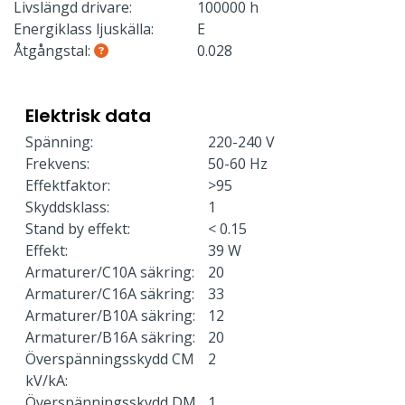
Livslängd drivare:
100000 h
Energiklass ljuskälla:
E
Åtgångstal:
0.028
Elektrisk data
Spänning:
220-240 V
Frekvens:
50-60 Hz
Effektfaktor:
>95
Skyddsklass:
1
Stand by effekt:
< 0.15
Effekt:
39 W
Armaturer/C10A säkring:
20
Armaturer/C16A säkring:
33
Armaturer/B10A säkring:
12
Armaturer/B16A säkring:
20
Överspänningsskydd CM
2
kV/kA:
Överspänningsskydd DM
1