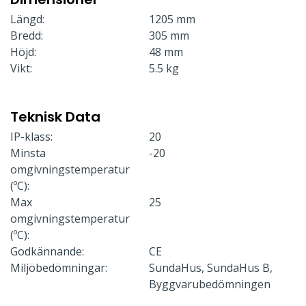
Längd:
1205 mm
Bredd:
305 mm
Höjd:
48 mm
Vikt:
5.5 kg
Teknisk Data
IP-klass:
20
Minsta
-20
omgivningstemperatur
(ºC):
Max
25
omgivningstemperatur
(ºC):
Godkännande:
CE
Miljöbedömningar:
SundaHus, SundaHus B,
Byggvarubedömningen