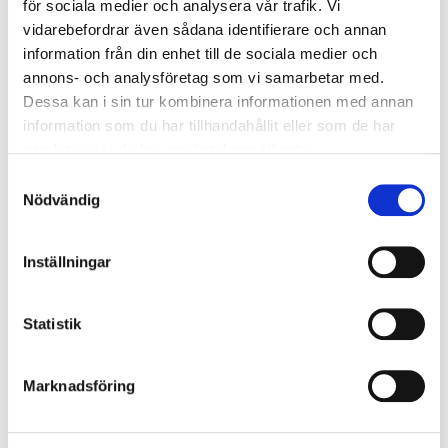
för sociala medier och analysera vår trafik. Vi
vidarekoppling 5x2x2,5 mm².
vidarebefordrar även sådana identifierare och annan
information från din enhet till de sociala medier och
annons- och analysföretag som vi samarbetar med.
Dessa kan i sin tur kombinera informationen med annan
Montage
information som du har tillhandahållit eller som de har
Armaturen kan monteras över utlopp eller takdosa
samlat in när du har använt deras tjänster.
och går även att montera med utanpåliggande kabel.
Samtyckesval
Armaturboxens överdel har fyra nyckelhål för enkelt
Nödvändig
montage. För mer information, se
monteringsanvisning.
Inställningar
Typ av montage:
Dikt tak
Statistik
MÅTTSKISS
Marknadsföring