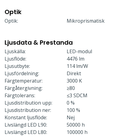
Optik
Optik:
Mikroprismatisk
Ljusdata & Prestanda
Ljuskälla:
LED-modul
Ljusflöde:
4476 lm
Ljusutbyte:
114 lm/W
Ljusfördelning:
Direkt
Färgtemperatur:
3000 K
Färgåtergivning:
≥80
Färgtolerans:
≤3 SDCM
Ljusdistribution upp:
0 %
Ljusdistribution ner:
100 %
Konstant ljusflöde:
Nej
Livslängd LED L90:
50000 h
Livslängd LED L80:
100000 h