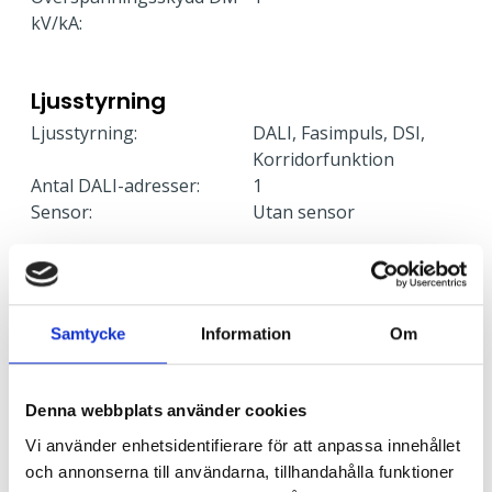
kV/kA:
Ljusstyrning
Ljusstyrning:
DALI, Fasimpuls, DSI,
Korridorfunktion
Antal DALI-adresser:
1
Sensor:
Utan sensor
Nödljus
Nödljus:
Nej
Samtycke
Information
Om
Anslutning
Denna webbplats använder cookies
Armaturen är försedd med fristående drivare som
Vi använder enhetsidentifierare för att anpassa innehållet
ansluts med snabbkoppling mot armatur. Drivaren är
och annonserna till användarna, tillhandahålla funktioner
försedd med dubbla införingshål för möjlighet till