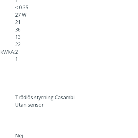
1
< 0.35
27 W
21
36
13
22
kV/kA:
2
1
Trådlös styrning Casambi
Utan sensor
Nej