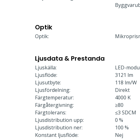
Byggvaru
Optik
Optik:
Mikropris
Ljusdata & Prestanda
Ljuskälla:
LED-modu
Ljusflöde:
3121 lm
Ljusutbyte:
118 lm/W
Ljusfördelning:
Direkt
Färgtemperatur:
4000 K
Färgåtergivning:
≥80
Färgtolerans:
≤3 SDCM
Ljusdistribution upp:
0 %
Ljusdistribution ner:
100 %
Konstant ljusflöde:
Nej