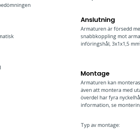
bedömningen
Anslutning
Armaturen är försedd me
matisk
snabbkoppling mot armat
införingshål, 3x1x1,5 mm²
l
Montage
Armaturen kan monteras 
även att montera med ut
överdel har fyra nyckelhå
information, se monterin
Typ av montage: