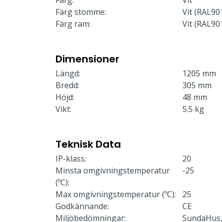
Färg:
Vit
Färg stomme:
Vit (RAL90
Färg ram:
Vit (RAL90
Dimensioner
Längd:
1205 mm
Bredd:
305 mm
Höjd:
48 mm
Vikt:
5.5 kg
Teknisk Data
IP-klass:
20
Minsta omgivningstemperatur
-25
(ºC):
Max omgivningstemperatur (ºC):
25
Godkännande:
CE
Miljöbedömningar:
SundaHus,