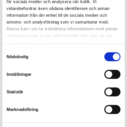
för sociala medier och analysera vår trafik. Vi
vidarekoppling 5x2x2,5 mm².
vidarebefordrar även sådana identifierare och annan
information från din enhet till de sociala medier och
annons- och analysföretag som vi samarbetar med.
Dessa kan i sin tur kombinera informationen med annan
Montage
information som du har tillhandahållit eller som de har
Armaturen kan monteras över utlopp eller takdosa
samlat in när du har använt deras tjänster.
och går även att montera med utanpåliggande kabel.
Samtyckesval
Armaturboxens överdel har fyra nyckelhål för enkelt
Nödvändig
montage. För mer information, se
monteringsanvisning.
Inställningar
Typ av montage:
Dikt tak
Statistik
MÅTTSKISS
Marknadsföring