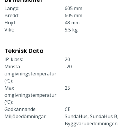
Längd:
605 mm
Bredd:
605 mm
Höjd:
48 mm
Vikt:
5.5 kg
Teknisk Data
IP-klass:
20
Minsta
-20
omgivningstemperatur
(ºC):
Max
25
omgivningstemperatur
(ºC):
Godkännande:
CE
Miljöbedömningar:
SundaHus, SundaHus B,
Byggvarubedömningen