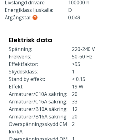
Livslängd drivare:
100000 h
Energiklass ljuskälla:
D
Åtgångstal:
0.049
Elektrisk data
Spänning:
220-240 V
Frekvens:
50-60 Hz
Effektfaktor:
>95
Skyddsklass:
1
Stand by effekt:
< 0.15
Effekt:
19 W
Armaturer/C10A säkring:
20
Armaturer/C16A säkring:
33
Armaturer/B10A säkring:
12
Armaturer/B16A säkring:
20
Överspänningsskydd CM
2
kV/kA:
Överspänningsskydd DM
1