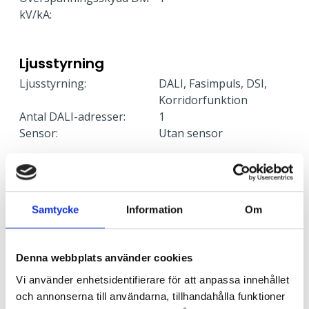
kV/kA:
Ljusstyrning
Ljusstyrning:
DALI, Fasimpuls, DSI,
Korridorfunktion
Antal DALI-adresser:
1
Sensor:
Utan sensor
Nödljus
Nödljus:
Nej
Samtycke
Information
Om
Anslutning
Denna webbplats använder cookies
Armaturen är försedd med fristående drivare som
Vi använder enhetsidentifierare för att anpassa innehållet
ansluts med snabbkoppling mot armatur. Drivaren är
och annonserna till användarna, tillhandahålla funktioner
försedd med dubbla införingshål för möjlighet till