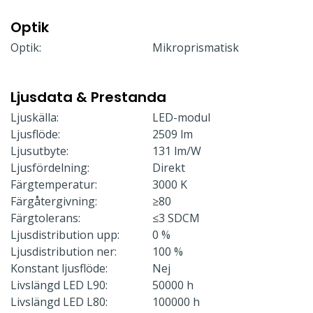
Optik
Optik:
Mikroprismatisk
Ljusdata & Prestanda
Ljuskälla:
LED-modul
Ljusflöde:
2509 lm
Ljusutbyte:
131 lm/W
Ljusfördelning:
Direkt
Färgtemperatur:
3000 K
Färgåtergivning:
≥80
Färgtolerans:
≤3 SDCM
Ljusdistribution upp:
0 %
Ljusdistribution ner:
100 %
Konstant ljusflöde:
Nej
Livslängd LED L90:
50000 h
Livslängd LED L80:
100000 h