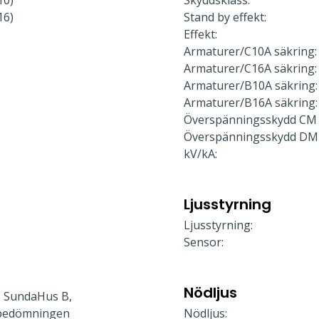
10)
Skyddsklass:
16)
Stand by effekt:
Effekt:
Armaturer/C10A säkring:
Armaturer/C16A säkring:
Armaturer/B10A säkring:
Armaturer/B16A säkring:
Överspänningsskydd CM 
Överspänningsskydd DM
kV/kA:
Ljusstyrning
Ljusstyrning:
Sensor:
Nödljus
 SundaHus B,
bedömningen
Nödljus: