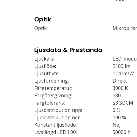
Optik
Optik:
Mikropris
Ljusdata & Prestanda
Ljuskälla:
LED-modu
Ljusflöde:
2189 lm
Ljusutbyte:
114 lm/W
Ljusfördelning:
Direkt
Färgtemperatur:
3000 K
Färgåtergivning:
≥80
Färgtolerans:
≤3 SDCM
Ljusdistribution upp:
0 %
Ljusdistribution ner:
100 %
Konstant ljusflöde:
Nej
Livslängd LED L90:
50000 h