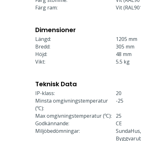
Färg stomme:
Vit (RAL90
Färg ram:
Vit (RAL90
Dimensioner
Längd:
1205 mm
Bredd:
305 mm
Höjd:
48 mm
Vikt:
5.5 kg
Teknisk Data
IP-klass:
20
Minsta omgivningstemperatur
-25
(ºC):
Max omgivningstemperatur (ºC):
25
Godkännande:
CE
Miljöbedömningar:
SundaHus,
Byggvaru