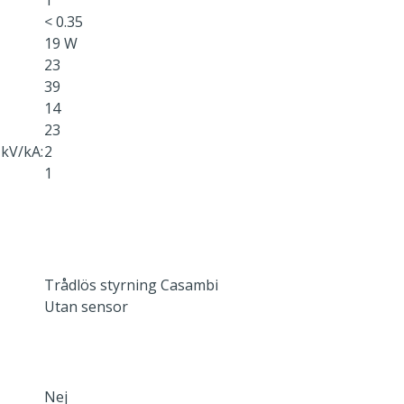
1
< 0.35
19 W
23
39
14
23
kV/kA:
2
1
Trådlös styrning Casambi
Utan sensor
Nej