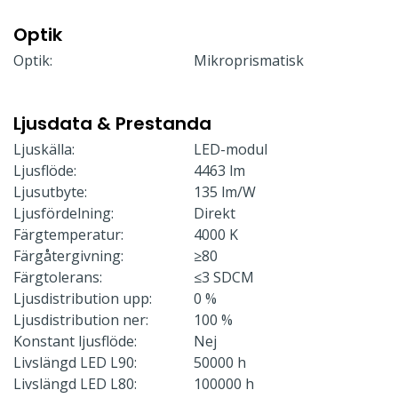
Optik
Optik:
Mikroprismatisk
Ljusdata & Prestanda
Ljuskälla:
LED-modul
Ljusflöde:
4463 lm
Ljusutbyte:
135 lm/W
Ljusfördelning:
Direkt
Färgtemperatur:
4000 K
Färgåtergivning:
≥80
Färgtolerans:
≤3 SDCM
Ljusdistribution upp:
0 %
Ljusdistribution ner:
100 %
Konstant ljusflöde:
Nej
Livslängd LED L90:
50000 h
Livslängd LED L80:
100000 h