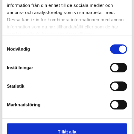
information från din enhet till de sociala medier och
Montage
annons- och analysföretag som vi samarbetar med.
Dessa kan i sin tur kombinera informationen med annan
Armaturen kan monteras över utlopp eller takdosa
information som du har tillhandahållit eller som de har
och går även att montera med utanpåliggande kabel.
samlat in när du har använt deras tjänster.
Armaturboxens överdel har fyra nyckelhål för enkelt
montage. För mer information, se
Samtyckesval
monteringsanvisning.
Nödvändig
Inställningar
Typ av montage:
Dikt tak
Statistik
MÅTTSKISS
Marknadsföring
Tillåt alla