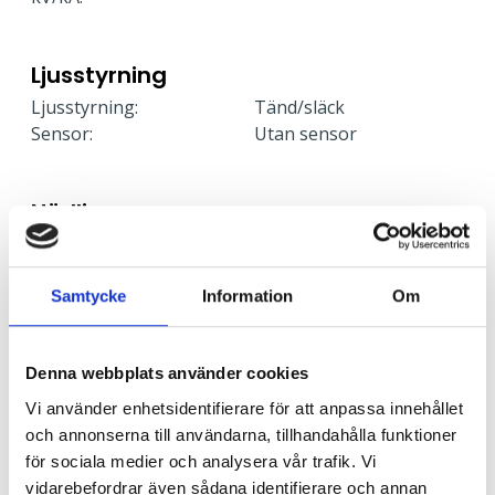
Ljusstyrning
Ljusstyrning:
Tänd/släck
Sensor:
Utan sensor
Nödljus
Nödljus:
Nej
Samtycke
Information
Om
Anslutning
Armaturen är försedd med fristående drivare som
Denna webbplats använder cookies
ansluts med snabbkoppling mot armatur. Drivaren är
försedd med dubbla införingshål för möjlighet till
Vi använder enhetsidentifierare för att anpassa innehållet
vidarekoppling 5x2x2,5 mm².
och annonserna till användarna, tillhandahålla funktioner
för sociala medier och analysera vår trafik. Vi
vidarebefordrar även sådana identifierare och annan