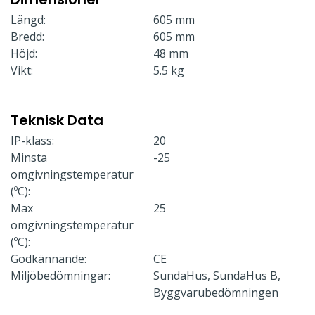
Längd:
605 mm
Bredd:
605 mm
Höjd:
48 mm
Vikt:
5.5 kg
Teknisk Data
IP-klass:
20
Minsta
-25
omgivningstemperatur
(ºC):
Max
25
omgivningstemperatur
(ºC):
Godkännande:
CE
Miljöbedömningar:
SundaHus, SundaHus B,
Byggvarubedömningen