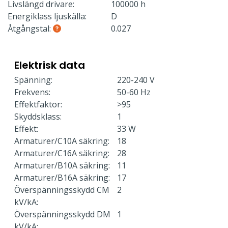
Livslängd drivare:
100000 h
Energiklass ljuskälla:
D
Åtgångstal:
0.027
Elektrisk data
Spänning:
220-240 V
Frekvens:
50-60 Hz
Effektfaktor:
>95
Skyddsklass:
1
Effekt:
33 W
Armaturer/C10A säkring:
18
Armaturer/C16A säkring:
28
Armaturer/B10A säkring:
11
Armaturer/B16A säkring:
17
Överspänningsskydd CM
2
kV/kA:
Överspänningsskydd DM
1
kV/kA: