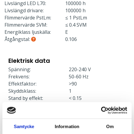
Livslängd LED L70:
100000 h
Livslängd drivare:
100000 h
Flimmervärde PstLm:
≤ 1 PstLm
Flimmervärde SVM:
≤ 0.4 SVM
Energiklass ljuskälla:
E
Åtgångstal:
0.106
Elektrisk data
Spänning:
220-240 V
Frekvens:
50-60 Hz
Effektfaktor:
>90
Skyddsklass:
1
Stand by effekt:
< 0.15
Effekt:
10 W
Armaturer/C10A säkring:
30
Armaturer/C16A säkring:
50
Armaturer/B10A säkring:
18
Samtycke
Information
Om
Armaturer/B16A säkring:
30