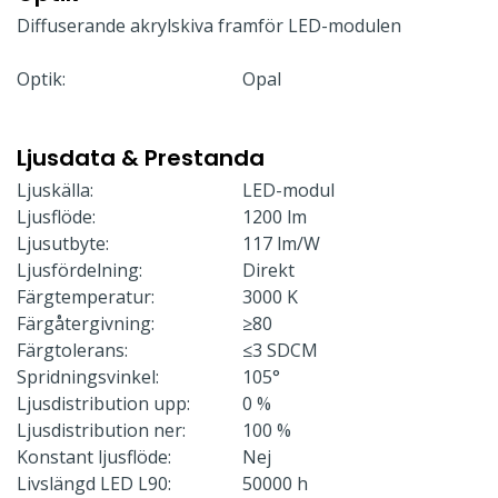
Diffuserande akrylskiva framför LED-modulen
Optik:
Opal
Ljusdata & Prestanda
Ljuskälla:
LED-modul
Ljusflöde:
1200 lm
Ljusutbyte:
117 lm/W
Ljusfördelning:
Direkt
Färgtemperatur:
3000 K
Färgåtergivning:
≥80
Färgtolerans:
≤3 SDCM
Spridningsvinkel:
105°
Ljusdistribution upp:
0 %
Ljusdistribution ner:
100 %
Konstant ljusflöde:
Nej
Livslängd LED L90:
50000 h