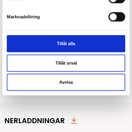
med snabbkoppling mot armatur.
Marknadsföring
Anslutningstyp:
Linect
Montage
Tillåt alla
Monteras helt utan verktyg. Vid montering i mjukt
undertak rekommenderas användning av
monteringsbrygga, se tillbehör. Mer information
Tillåt urval
finns i monteringsanvisningen.
Avvisa
Typ av montage:
Infällt
NERLADDNINGAR