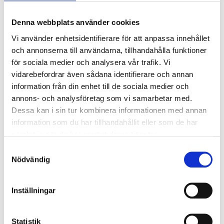
Överspänningsskydd CM
2
Denna webbplats använder cookies
kV/kA:
Överspänningsskydd DM
1
Vi använder enhetsidentifierare för att anpassa innehållet
kV/kA:
och annonserna till användarna, tillhandahålla funktioner
för sociala medier och analysera vår trafik. Vi
vidarebefordrar även sådana identifierare och annan
Ljusstyrning
information från din enhet till de sociala medier och
Ljusstyrning:
DALI, Fasimpuls, DSI,
annons- och analysföretag som vi samarbetar med.
Korridorfunktion
Dessa kan i sin tur kombinera informationen med annan
Antal DALI-adresser:
1
information som du har tillhandahållit eller som de har
samlat in när du har använt deras tjänster.
Samtyckesval
Nödljus
Nödvändig
Nödljus:
Nej
Inställningar
Anslutning
Armaturen är försedd med Linect-drivare som ansluts
Statistik