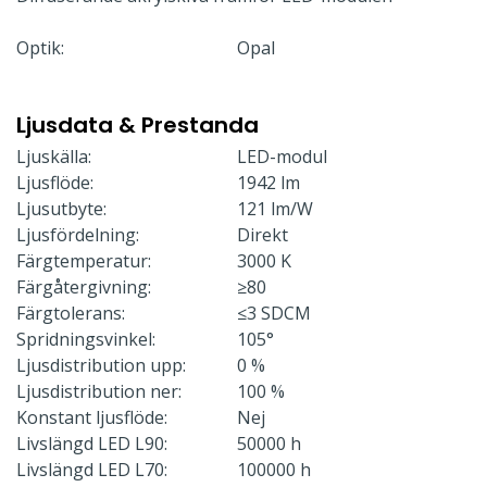
Optik:
Opal
Ljusdata & Prestanda
Ljuskälla:
LED-modul
Ljusflöde:
1942 lm
Ljusutbyte:
121 lm/W
Ljusfördelning:
Direkt
Färgtemperatur:
3000 K
Färgåtergivning:
≥80
Färgtolerans:
≤3 SDCM
Spridningsvinkel:
105°
Ljusdistribution upp:
0 %
Ljusdistribution ner:
100 %
Konstant ljusflöde:
Nej
Livslängd LED L90:
50000 h
Livslängd LED L70:
100000 h