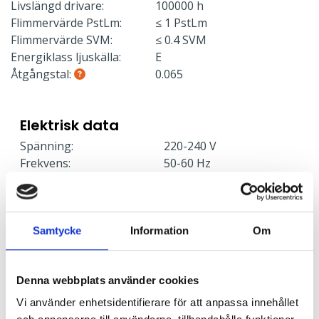
Livslängd drivare:
100000 h
Flimmervärde PstLm:
≤ 1 PstLm
Flimmervärde SVM:
≤ 0.4 SVM
Energiklass ljuskälla:
E
Åtgångstal:
0.065
Elektrisk data
Spänning:
220-240 V
Frekvens:
50-60 Hz
Effektfaktor:
>90
Skyddsklass:
1
Effekt:
16 W
Armaturer/C10A säkring:
41
Samtycke
Information
Om
Armaturer/C16A säkring:
66
Armaturer/B10A säkring:
25
Denna webbplats använder cookies
Armaturer/B16A säkring:
40
Överspänningsskydd CM
2
Vi använder enhetsidentifierare för att anpassa innehållet
kV/kA: