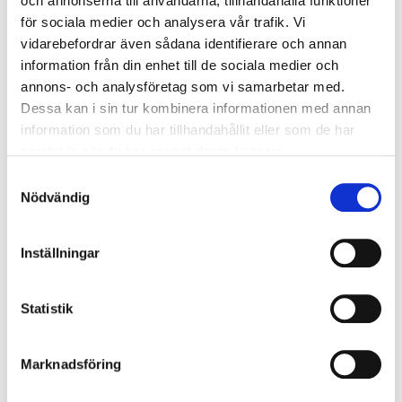
och annonserna till användarna, tillhandahålla funktioner
Överspänningsskydd DM
1
för sociala medier och analysera vår trafik. Vi
kV/kA:
vidarebefordrar även sådana identifierare och annan
information från din enhet till de sociala medier och
annons- och analysföretag som vi samarbetar med.
Nödljus
Dessa kan i sin tur kombinera informationen med annan
Nödljus:
Nej
information som du har tillhandahållit eller som de har
samlat in när du har använt deras tjänster.
Samtyckesval
Anslutning
Nödvändig
Armaturen är försedd med fristående drivare som
ansluts med snabbkoppling mot armatur.
Inställningar
Anslutningstyp:
SLS 2,5 m 3G0,75 mm2
Statistik
Montage
Marknadsföring
Monteras helt utan verktyg. Vid montering i mjukt
undertak rekommenderas användning av