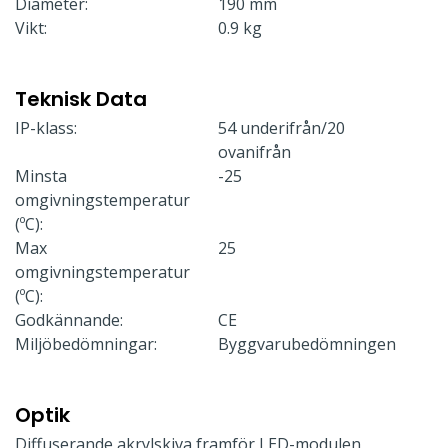
Diameter:
190 mm
Vikt:
0.9 kg
Teknisk Data
IP-klass:
54 underifrån/20
ovanifrån
Minsta
-25
omgivningstemperatur
(ºC):
Max
25
omgivningstemperatur
(ºC):
Godkännande:
CE
Miljöbedömningar:
Byggvarubedömningen
Optik
Diffuserande akrylskiva framför LED-modulen