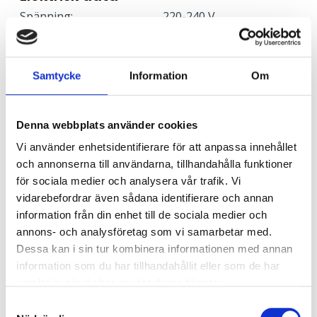
Spänning:
220-240 V
Frekvens:
50-60 Hz
Effektfaktor:
>95
Skyddsklass:
1
Samtycke
Information
Om
Stand by effekt:
< 0.15
Effekt:
24 W
Armaturer/C10A säkring:
20
Denna webbplats använder cookies
Armaturer/C16A säkring:
33
Vi använder enhetsidentifierare för att anpassa innehållet
Armaturer/B10A säkring:
12
och annonserna till användarna, tillhandahålla funktioner
Armaturer/B16A säkring:
20
för sociala medier och analysera vår trafik. Vi
Överspänningsskydd CM
2
vidarebefordrar även sådana identifierare och annan
kV/kA:
information från din enhet till de sociala medier och
Överspänningsskydd DM
1
annons- och analysföretag som vi samarbetar med.
kV/kA:
Dessa kan i sin tur kombinera informationen med annan
information som du har tillhandahållit eller som de har
samlat in när du har använt deras tjänster.
Ljusstyrning
Samtyckesval
Ljusstyrning:
DALI, Fasimpuls, DSI,