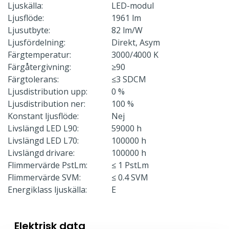
Ljuskälla:
LED-modul
Ljusflöde:
1961 lm
Ljusutbyte:
82 lm/W
Ljusfördelning:
Direkt, Asym
Färgtemperatur:
3000/4000 K
Färgåtergivning:
≥90
Färgtolerans:
≤3 SDCM
Ljusdistribution upp:
0 %
Ljusdistribution ner:
100 %
Konstant ljusflöde:
Nej
Livslängd LED L90:
59000 h
Livslängd LED L70:
100000 h
Livslängd drivare:
100000 h
Flimmervärde PstLm:
≤ 1 PstLm
Flimmervärde SVM:
≤ 0.4 SVM
Energiklass ljuskälla:
E
Elektrisk data