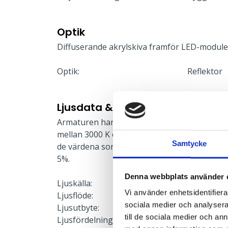
Optik
Diffuserande akrylskiva framför LED-modul
Optik:
Reflektor
Ljusdata & Prestanda
Armaturen har en dipswitch på ovansidan där
mellan 3000 K och 4000 K. Fabriksinställninge
Samtycke
de värdena som redovisas. Vid 3000 K minskar
5%.
Denna webbplats använder 
Ljuskälla:
LED-modu
Vi använder enhetsidentifierar
Ljusflöde:
2008 lm
sociala medier och analysera 
Ljusutbyte:
84 lm/W
till de sociala medier och a
Ljusfördelning:
Direkt, As