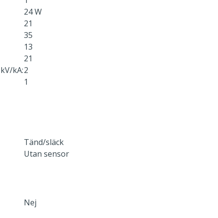
1
24 W
21
35
13
21
kV/kA:
2
1
Tänd/släck
Utan sensor
Nej