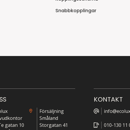
Snabbkopplingar
SS
KONTAKT
olux
Försäljning
info@ecolux
vudkontor
Småland
-Te gatan 10
Storgatan 41
010-130 11 