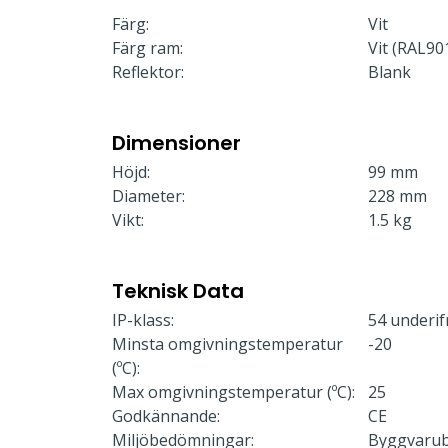
Färg:
Vit
Färg ram:
Vit (RAL90
Reflektor:
Blank
Dimensioner
Höjd:
99 mm
Diameter:
228 mm
Vikt:
1.5 kg
Teknisk Data
IP-klass:
54 underif
Minsta omgivningstemperatur
-20
(ºC):
Max omgivningstemperatur (ºC):
25
Godkännande:
CE
Miljöbedömningar:
Byggvaru