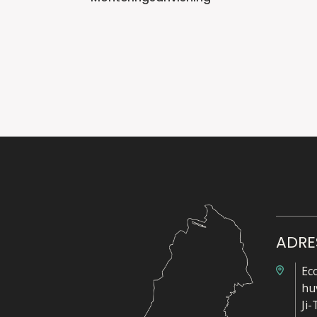
ADRE
Ec
hu
Ji