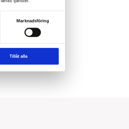
deras tjänster.
Marknadsföring
Tillåt alla