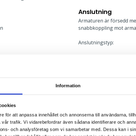
Anslutning
Armaturen är försedd me
en
snabbkoppling mot arma
Anslutningstyp:
Montage
 du enkelt väljer
Monteras helt utan verkt
n är 4000 K, vilket är
rekommenderas användni
Information
 ljusflödet med cirka
tillbehör. Mer informatio
cookies
Typ av montage:
l
e för att anpassa innehållet och annonserna till användarna, tillh
vår trafik. Vi vidarebefordrar även sådana identifierare och anna
nnons- och analysföretag som vi samarbetar med. Dessa kan i sin
ym