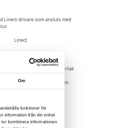
d Linect-drivare som ansluts med
tur.
Linect
yg. Vid montering i mjukt undertak
ng av monteringsbrygga, se
Om
n finns i monteringsanvisningen.
Infällt
andahålla funktioner för
n information från din enhet
 tur kombinera informationen