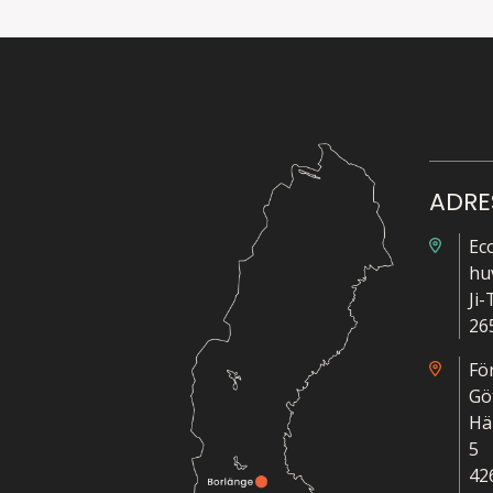
ADRE
Ec
hu
Ji
26
Fö
Gö
Hä
5
42