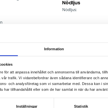
Nödljus
Nödljus:
en
Anslutning
Armaturen är försedd me
görs enkelt på bottenpla
av dem centrerat med möjl
Information
mm².
l
cookies
e för att anpassa innehållet och annonserna till användarna, tillh
Montage
vår trafik. Vi vidarebefordrar även sådana identifierare och anna
Distanser (13 mm) ingår 
nnons- och analysföretag som vi samarbetar med. Dessa kan i sin
Bottenplattan monteras 
har tillhandahållit eller som de har samlat in när du har använt 
120 mm och därefter ans
finns i monteringsanvisn
Inställningar
Statistik