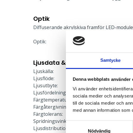
Optik
Diffuserande akrylskiva framför LED-modul
Optik:
Reflektor
Samtycke
Ljusdata & Prestanda
Ljuskälla:
LED-modu
Ljusflöde:
3395 lm
Denna webbplats använder 
Ljusutbyte:
117 lm/W
Vi använder enhetsidentifierar
Ljusfördelning:
Direkt
sociala medier och analysera 
Färgtemperatur:
3000 K
till de sociala medier och a
Färgåtergivning:
≥80
med annan information som du 
Färgtolerans:
≤3 SDCM
Spridningsvinkel:
75°
Samtyckesval
Ljusdistribution upp:
0 %
Nödvändig