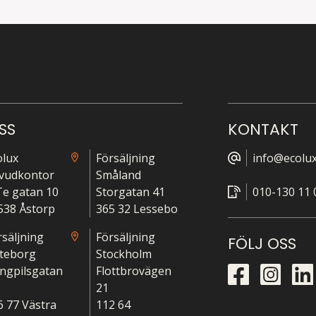
SS
KONTAKT
olux
Försäljning
info@ecolux
vudkontor
Småland
-Te gatan 10
Storgatan 41
010-130 11 
538 Åstorp
365 32 Lessebo
rsäljning
Försäljning
FÖLJ OSS
teborg
Stockholm
ngpilsgatan
Flottbrovägen
21
6 77 Västra
112 64