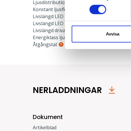
Ljusdistribution ner:
100 %
Konstant ljusflöde:
Nej
Livslängd LED L90:
50000 h
Livslängd LED L70:
100000 h
Livslängd drivare:
100000 h
Avvisa
Energiklass ljuskälla:
E
Åtgångstal:
0.035
NERLADDNINGAR
Dokument
Artikelblad