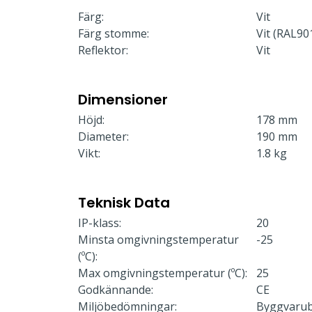
Färg:
Vit
Färg stomme:
Vit (RAL90
Reflektor:
Vit
Dimensioner
Höjd:
178 mm
Diameter:
190 mm
Vikt:
1.8 kg
Teknisk Data
IP-klass:
20
Minsta omgivningstemperatur
-25
(ºC):
Max omgivningstemperatur (ºC):
25
Godkännande:
CE
Miljöbedömningar:
Byggvaru