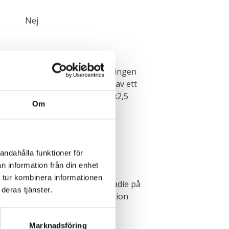
Nej
d inbyggd drivare och inkopplingen
ttan. Två genomföringshål varav ett
ighet till vidarekoppling, 5x2x2,5
Om
andahålla funktioner för
n information från din enhet
för utanpåliggande kabel.
 tur kombinera informationen
upp med tre skruvar med en radie på
deras tjänster.
luts armaturhus. Mer information
ingen.
Marknadsföring