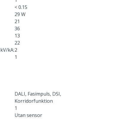
1
< 0.15
29 W
21
36
13
22
kV/kA:
2
1
DALI, Fasimpuls, DSI,
Korridorfunktion
1
Utan sensor