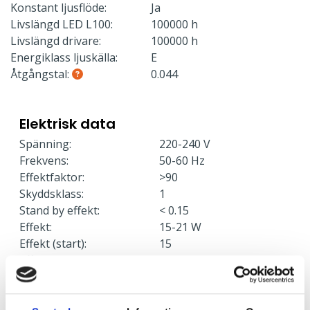
Konstant ljusflöde:
Ja
Livslängd LED L100:
100000 h
Livslängd drivare:
100000 h
Energiklass ljuskälla:
E
Åtgångstal:
0.044
Elektrisk data
Spänning:
220-240 V
Frekvens:
50-60 Hz
Effektfaktor:
>90
Skyddsklass:
1
Stand by effekt:
< 0.15
Effekt:
15-21 W
Effekt (start):
15
Effekt (medel):
18
Effekt (slut):
21
Armaturer/C10A säkring:
21
Armaturer/C16A säkring:
36