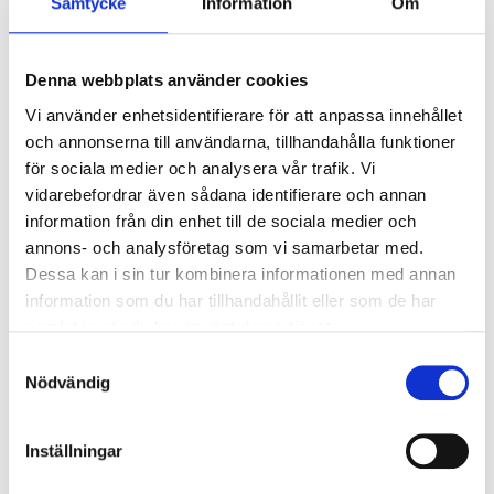
Samtycke
Information
Om
Armaturer/B10A säkring:
13
Armaturer/B16A säkring:
22
Överspänningsskydd CM
2
Denna webbplats använder cookies
kV/kA:
Vi använder enhetsidentifierare för att anpassa innehållet
Överspänningsskydd DM
1
och annonserna till användarna, tillhandahålla funktioner
kV/kA:
för sociala medier och analysera vår trafik. Vi
vidarebefordrar även sådana identifierare och annan
information från din enhet till de sociala medier och
Ljusstyrning
annons- och analysföretag som vi samarbetar med.
Ljusstyrning:
DALI, Fasimpuls, DSI,
Dessa kan i sin tur kombinera informationen med annan
Korridorfunktion
information som du har tillhandahållit eller som de har
Antal DALI-adresser:
1
samlat in när du har använt deras tjänster.
Sensor:
Utan sensor
Samtyckesval
Nödvändig
Nödljus
Inställningar
Nödljus:
Nej