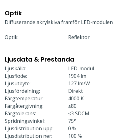
Optik
Diffuserande akrylskiva framför LED-modulen
Optik:
Reflektor
Ljusdata & Prestanda
Ljuskälla:
LED-modul
Ljusflöde:
1904 lm
Ljusutbyte:
127 lm/W
Ljusfördelning:
Direkt
Färgtemperatur:
4000 K
Färgåtergivning:
≥80
Färgtolerans:
≤3 SDCM
Spridningsvinkel:
75°
Ljusdistribution upp:
0 %
Ljusdistribution ner:
100 %