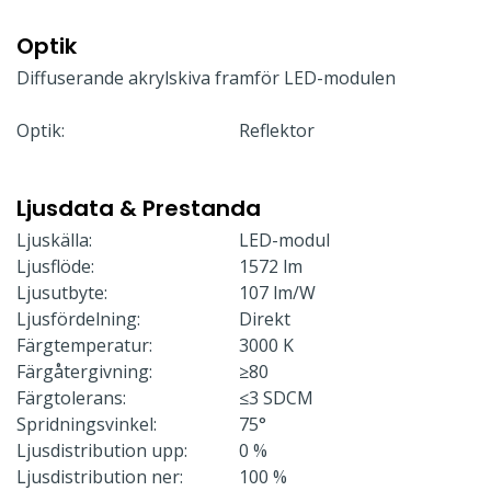
Optik
Diffuserande akrylskiva framför LED-modulen
Optik:
Reflektor
Ljusdata & Prestanda
Ljuskälla:
LED-modul
Ljusflöde:
1572 lm
Ljusutbyte:
107 lm/W
Ljusfördelning:
Direkt
Färgtemperatur:
3000 K
Färgåtergivning:
≥80
Färgtolerans:
≤3 SDCM
Spridningsvinkel:
75°
Ljusdistribution upp:
0 %
Ljusdistribution ner:
100 %