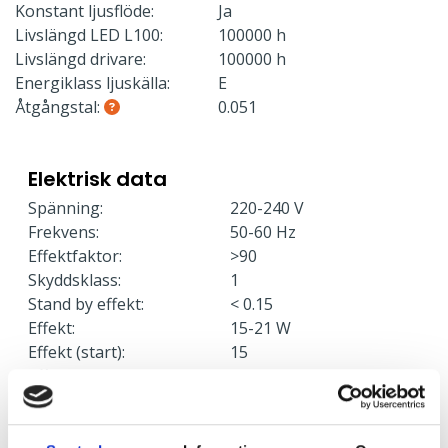
Konstant ljusflöde:
Ja
Livslängd LED L100:
100000 h
Livslängd drivare:
100000 h
Energiklass ljuskälla:
E
Åtgångstal:
0.051
Elektrisk data
Spänning:
220-240 V
Frekvens:
50-60 Hz
Effektfaktor:
>90
Skyddsklass:
1
Stand by effekt:
< 0.15
Effekt:
15-21 W
Effekt (start):
15
Effekt (medel):
18
Effekt (slut):
21
Armaturer/C10A säkring:
21
Armaturer/C16A säkring:
36