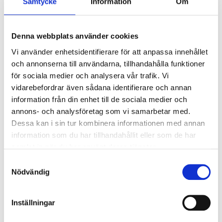
Samtycke
Information
Om
Armaturer/B10A säkring:
13
Armaturer/B16A säkring:
22
Överspänningsskydd CM
2
Denna webbplats använder cookies
kV/kA:
Vi använder enhetsidentifierare för att anpassa innehållet
Överspänningsskydd DM
1
och annonserna till användarna, tillhandahålla funktioner
kV/kA:
för sociala medier och analysera vår trafik. Vi
vidarebefordrar även sådana identifierare och annan
information från din enhet till de sociala medier och
Ljusstyrning
annons- och analysföretag som vi samarbetar med.
Ljusstyrning:
DALI, Fasimpuls, DSI,
Dessa kan i sin tur kombinera informationen med annan
Korridorfunktion
information som du har tillhandahållit eller som de har
Antal DALI-adresser:
1
samlat in när du har använt deras tjänster.
Sensor:
Utan sensor
Samtyckesval
Nödvändig
Nödljus
Inställningar
Nödljus:
Nej