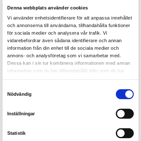
Överspänningsskydd CM
2
Denna webbplats använder cookies
kV/kA:
Vi använder enhetsidentifierare för att anpassa innehållet
Överspänningsskydd DM
1
och annonserna till användarna, tillhandahålla funktioner
kV/kA:
för sociala medier och analysera vår trafik. Vi
vidarebefordrar även sådana identifierare och annan
information från din enhet till de sociala medier och
Ljusstyrning
annons- och analysföretag som vi samarbetar med.
Ljusstyrning:
Trådlös styrning Casambi
Dessa kan i sin tur kombinera informationen med annan
Sensor:
Utan sensor
information som du har tillhandahållit eller som de har
samlat in när du har använt deras tjänster.
Samtyckesval
Nödljus
Nödvändig
Nödljus:
Nej
Inställningar
Anslutning
Armaturen är försedd med inbyggd drivare och
Statistik
inkopplingen görs enkelt på bottenplattan. Två