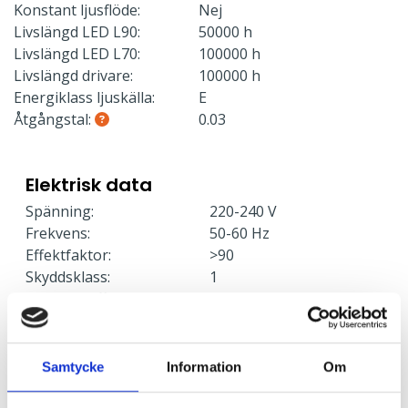
Konstant ljusflöde:
Nej
Livslängd LED L90:
50000 h
Livslängd LED L70:
100000 h
Livslängd drivare:
100000 h
Energiklass ljuskälla:
E
Åtgångstal:
0.03
Elektrisk data
Spänning:
220-240 V
Frekvens:
50-60 Hz
Effektfaktor:
>90
Skyddsklass:
1
Stand by effekt:
< 0.45
Effekt:
29 W
Armaturer/C10A säkring:
36
Armaturer/C16A säkring:
56
Samtycke
Information
Om
Armaturer/B10A säkring:
35
Armaturer/B16A säkring:
56