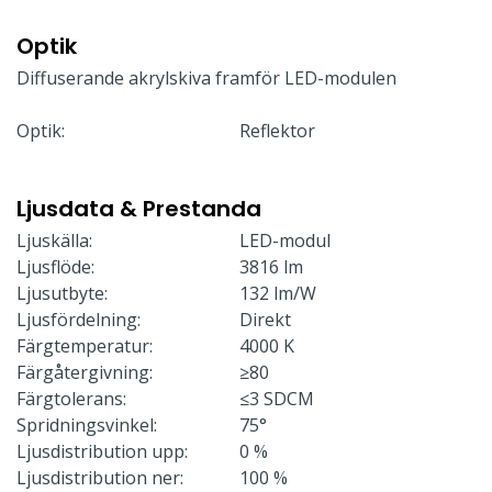
Optik
Diffuserande akrylskiva framför LED-modulen
Optik:
Reflektor
Ljusdata & Prestanda
Ljuskälla:
LED-modul
Ljusflöde:
3816 lm
Ljusutbyte:
132 lm/W
Ljusfördelning:
Direkt
Färgtemperatur:
4000 K
Färgåtergivning:
≥80
Färgtolerans:
≤3 SDCM
Spridningsvinkel:
75°
Ljusdistribution upp:
0 %
Ljusdistribution ner:
100 %