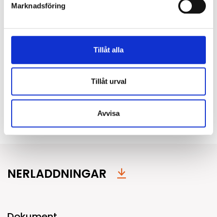
Marknadsföring
Montage
Tillåt alla
Distanser (13 mm) ingår för utanpåliggande kabel.
Bottenplattan monteras upp med tre skruvar med en
radie på 120 mm och därefter ansluts armaturhus.
Tillåt urval
Mer information finns i monteringsanvisningen.
Avvisa
Typ av montage:
Dikt tak
NERLADDNINGAR
Dokument