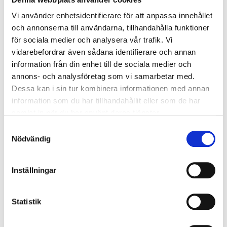
Överspänningsskydd DM
1
Vi använder enhetsidentifierare för att anpassa innehållet
kV/kA:
och annonserna till användarna, tillhandahålla funktioner
för sociala medier och analysera vår trafik. Vi
vidarebefordrar även sådana identifierare och annan
Ljusstyrning
information från din enhet till de sociala medier och
Ljusstyrning:
Tänd/släck
annons- och analysföretag som vi samarbetar med.
Sensor:
Utan sensor
Dessa kan i sin tur kombinera informationen med annan
information som du har tillhandahållit eller som de har
samlat in när du har använt deras tjänster.
Nödljus
Samtyckesval
Nödljus:
Nej
Nödvändig
Anslutning
Inställningar
Armaturen är försedd med inbyggd drivare och
inkopplingen görs enkelt på bottenplattan. Två
Statistik
genomföringshål varav ett av dem centrerat med
möjlighet till vidarekoppling, 5x2x2,5 mm².