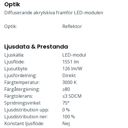
Optik
Diffuserande akrylskiva framför LED-modulen
Optik:
Reflektor
Ljusdata & Prestanda
Ljuskälla:
LED-modul
Ljusflöde:
1551 lm
Ljusutbyte:
126 lm/W
Ljusfördelning:
Direkt
Färgtemperatur:
3000 K
Färgåtergivning:
≥80
Färgtolerans:
≤3 SDCM
Spridningsvinkel:
75°
Ljusdistribution upp:
0 %
Ljusdistribution ner:
100 %
Konstant ljusflöde:
Nej