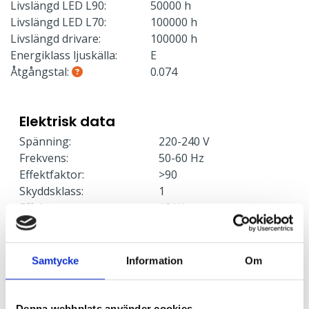
Livslängd LED L90:
50000 h
Livslängd LED L70:
100000 h
Livslängd drivare:
100000 h
Energiklass ljuskälla:
E
Åtgångstal:
0.074
Elektrisk data
Spänning:
220-240 V
Frekvens:
50-60 Hz
Effektfaktor:
>90
Skyddsklass:
1
Effekt:
12 W
Armaturer/C10A säkring:
41
Armaturer/C16A säkring:
66
Armaturer/B10A säkring:
25
Samtycke
Information
Om
Armaturer/B16A säkring:
40
Överspänningsskydd CM
2
kV/kA:
Denna webbplats använder cookies