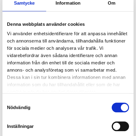
Samtycke
Information
Om
kV/kA:
Överspänningsskydd DM
1
kV/kA:
Denna webbplats använder cookies
Vi använder enhetsidentifierare för att anpassa innehållet
Ljusstyrning
och annonserna till användarna, tillhandahålla funktioner
för sociala medier och analysera vår trafik. Vi
Ljusstyrning:
Tänd/släck
vidarebefordrar även sådana identifierare och annan
Sensor:
Utan sensor
information från din enhet till de sociala medier och
annons- och analysföretag som vi samarbetar med.
Dessa kan i sin tur kombinera informationen med annan
Nödljus
information som du har tillhandahållit eller som de har
Nödljus:
Nej
samlat in när du har använt deras tjänster.
Samtyckesval
Nödvändig
Anslutning
Armaturen är försedd med Linect-drivare som ansluts
med snabbkoppling mot armatur.
Inställningar