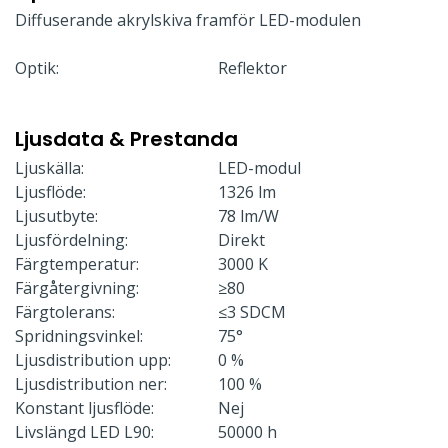
Diffuserande akrylskiva framför LED-modulen
Optik:
Reflektor
Ljusdata & Prestanda
Ljuskälla:
LED-modul
Ljusflöde:
1326 lm
Ljusutbyte:
78 lm/W
Ljusfördelning:
Direkt
Färgtemperatur:
3000 K
Färgåtergivning:
≥80
Färgtolerans:
≤3 SDCM
Spridningsvinkel:
75°
Ljusdistribution upp:
0 %
Ljusdistribution ner:
100 %
Konstant ljusflöde:
Nej
Livslängd LED L90:
50000 h