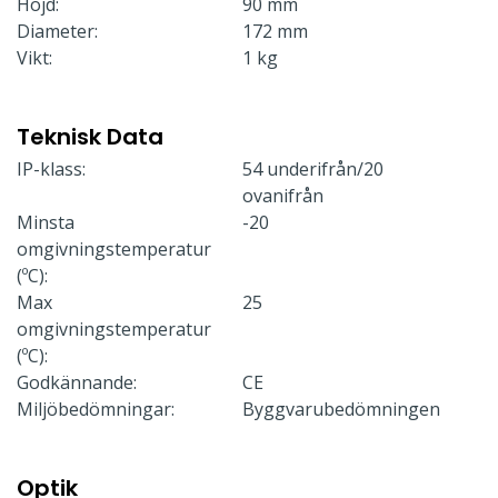
Höjd:
90 mm
Diameter:
172 mm
Vikt:
1 kg
Teknisk Data
IP-klass:
54 underifrån/20
ovanifrån
Minsta
-20
omgivningstemperatur
(ºC):
Max
25
omgivningstemperatur
(ºC):
Godkännande:
CE
Miljöbedömningar:
Byggvarubedömningen
Optik