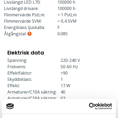
Livslängd LED L70:
100000 h
Livslängd drivare:
100000 h
Flimmervärde PstLm:
< 1 PstLm
Flimmervärde SVM:
< 0,4 SVM
Energiklass ljuskälla:
F
Åtgångstal:
0.085
Elektrisk data
Spänning:
220-240 V
Frekvens:
50-60 Hz
Effektfaktor:
>90
Skyddsklass:
1
Effekt:
17 W
Armaturer/C10A säkring:
40
Armaturer/C16A säkring:
63
Armaturer/B10A säkring:
24
Armaturer/B16A säkring:
38
Överspänningsskydd CM
2