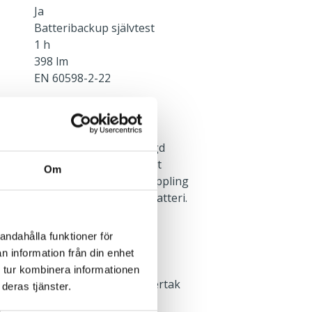
Ja
Batteribackup självtest
1 h
398 lm
EN 60598-2-22
d en nödljusenhet med inbyggd
 ansluts med snabbkoppling mot
Om
hål för möjlighet till vidarekoppling
vs för underhållsladdning av batteri.
andahålla funktioner för
n information från din enhet
 tur kombinera informationen
yg. Vid montering i mjukt undertak
deras tjänster.
ng av monteringsbrygga, se