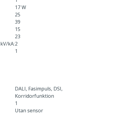
1
17 W
25
39
15
23
kV/kA:
2
1
DALI, Fasimpuls, DSI,
Korridorfunktion
1
Utan sensor