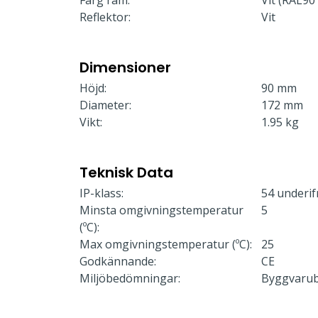
Färg ram:
Vit (RAL90
Reflektor:
Vit
Dimensioner
Höjd:
90 mm
Diameter:
172 mm
Vikt:
1.95 kg
Teknisk Data
IP-klass:
54 underif
Minsta omgivningstemperatur
5
(ºC):
Max omgivningstemperatur (ºC):
25
Godkännande:
CE
Miljöbedömningar:
Byggvaru