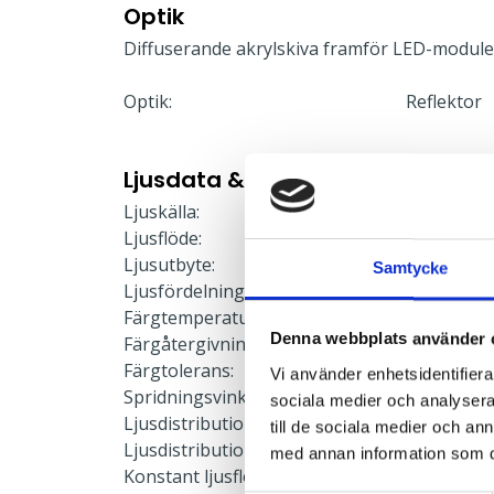
Optik
Diffuserande akrylskiva framför LED-modul
Optik:
Reflektor
Ljusdata & Prestanda
Ljuskälla:
LED-modu
Ljusflöde:
2174 lm
Ljusutbyte:
127 lm/W
Samtycke
Ljusfördelning:
Direkt
Färgtemperatur:
4000 K
Denna webbplats använder 
Färgåtergivning:
≥80
Färgtolerans:
≤3 SDCM
Vi använder enhetsidentifierar
Spridningsvinkel:
75°
sociala medier och analysera 
Ljusdistribution upp:
0 %
till de sociala medier och a
Ljusdistribution ner:
100 %
med annan information som du 
Konstant ljusflöde:
Nej