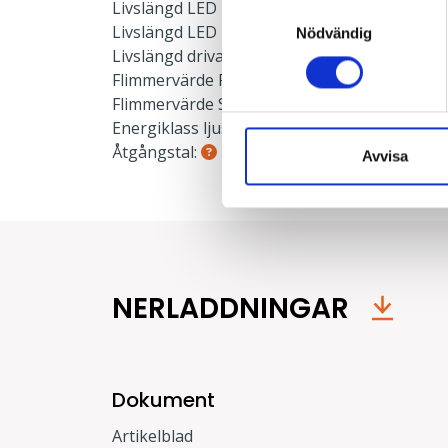
Livslängd LED L90:
50000 h
Samtyckesval
Livslängd LED L70:
100000 h
Nödvändig
Livslängd drivare:
100000 h
Flimmervärde PstLm:
< 1 PstLm
Flimmervärde SVM:
< 0,4 SVM
Energiklass ljuskälla:
D
Åtgångstal:
0.055
Avvisa
NERLADDNINGAR
Dokument
Artikelblad