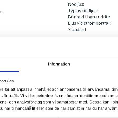
Nödljus:
Typ av nödljus:
en
Brinntid i batteridrift:
Ljus vid strömbortfall:
Standard:
Anslutning
l
Armaturen är försedd me
drivare och batteri som
Information
armatur. Dubbla införings
5x2x2,5 mm². Fast fas krä
cookies
e för att anpassa innehållet och annonserna till användarna, tillh
vår trafik. Vi vidarebefordrar även sådana identifierare och anna
Montage
nnons- och analysföretag som vi samarbetar med. Dessa kan i sin
Monteras helt utan verkt
har tillhandahållit eller som de har samlat in när du har använt 
rekommenderas användni