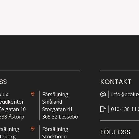
SS
KONTAKT
olux
Försäljning
info@ecolux
vudkontor
Småland
-Te gatan 10
Storgatan 41
010-130 11 
538 Åstorp
365 32 Lessebo
rsäljning
Försäljning
FÖLJ OSS
teborg
Stockholm