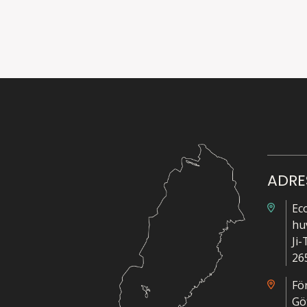
ADRE
Ec
hu
Ji
26
Fö
Gö