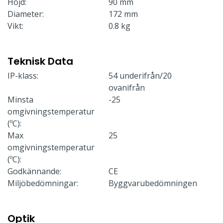
Höjd:
90 mm
Diameter:
172 mm
Vikt:
0.8 kg
Teknisk Data
IP-klass:
54 underifrån/20
ovanifrån
Minsta
-25
omgivningstemperatur
(ºC):
Max
25
omgivningstemperatur
(ºC):
Godkännande:
CE
Miljöbedömningar:
Byggvarubedömningen
Optik