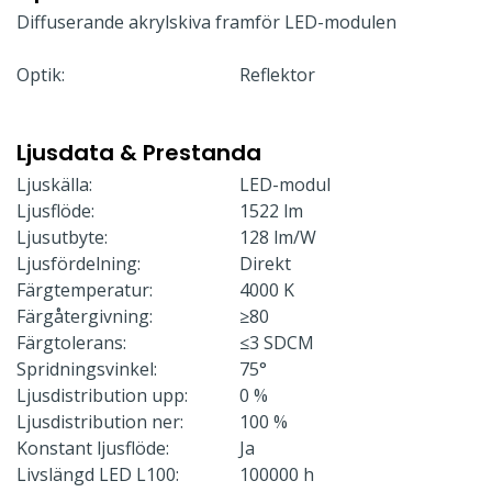
Diffuserande akrylskiva framför LED-modulen
Optik:
Reflektor
Ljusdata & Prestanda
Ljuskälla:
LED-modul
Ljusflöde:
1522 lm
Ljusutbyte:
128 lm/W
Ljusfördelning:
Direkt
Färgtemperatur:
4000 K
Färgåtergivning:
≥80
Färgtolerans:
≤3 SDCM
Spridningsvinkel:
75°
Ljusdistribution upp:
0 %
Ljusdistribution ner:
100 %
Konstant ljusflöde:
Ja
Livslängd LED L100:
100000 h