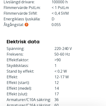
Livslängd drivare:
100000 h
Flimmervärde PstLm:
< 1 PstLm
Flimmervärde SVM:
< 0,4 SVM
Energiklass ljuskälla:
D
Åtgångstal:
0.055
Elektrisk data
Spänning:
220-240 V
Frekvens:
50-60 Hz
Effektfaktor:
>90
Skyddsklass:
1
Stand by effekt:
< 0.2 W
Effekt:
12-17 W
Effekt (start):
12
Effekt (medel):
14
Effekt (slut):
17
Armaturer/C10A säkring:
36
Armaturer/C16A säkring:
60