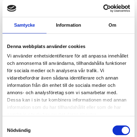
Armaturer/B10A säkring:
22
Armaturer/B16A säkring:
36
Överspänningsskydd CM
2
Samtycke
Information
Om
kV/kA:
Överspänningsskydd DM
1
kV/kA:
Denna webbplats använder cookies
Vi använder enhetsidentifierare för att anpassa innehållet
Ljusstyrning
och annonserna till användarna, tillhandahålla funktioner
för sociala medier och analysera vår trafik. Vi
Ljusstyrning:
DALI, Fasimpuls, DSI,
vidarebefordrar även sådana identifierare och annan
Korridorfunktion
information från din enhet till de sociala medier och
Antal DALI-adresser:
1
annons- och analysföretag som vi samarbetar med.
Sensor:
Utan sensor
Dessa kan i sin tur kombinera informationen med annan
information som du har tillhandahållit eller som de har
samlat in när du har använt deras tjänster.
Nödljus
Samtyckesval
Nödljus:
Nej
Nödvändig