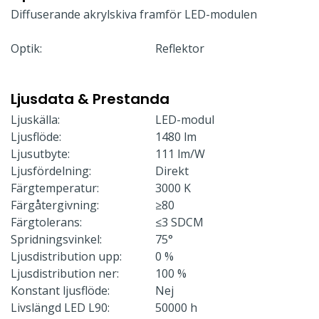
Diffuserande akrylskiva framför LED-modulen
Optik:
Reflektor
Ljusdata & Prestanda
Ljuskälla:
LED-modul
Ljusflöde:
1480 lm
Ljusutbyte:
111 lm/W
Ljusfördelning:
Direkt
Färgtemperatur:
3000 K
Färgåtergivning:
≥80
Färgtolerans:
≤3 SDCM
Spridningsvinkel:
75°
Ljusdistribution upp:
0 %
Ljusdistribution ner:
100 %
Konstant ljusflöde:
Nej
Livslängd LED L90:
50000 h