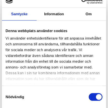
Överspänningsskydd CM
2
kV/kA:
Samtycke
Information
Om
Överspänningsskydd DM
1
kV/kA:
Denna webbplats använder cookies
Ljusstyrning
Vi använder enhetsidentifierare för att anpassa innehållet
och annonserna till användarna, tillhandahålla funktioner
Ljusstyrning:
DALI, Fasimpuls, DSI,
för sociala medier och analysera vår trafik. Vi
Korridorfunktion
vidarebefordrar även sådana identifierare och annan
Antal DALI-adresser:
1
information från din enhet till de sociala medier och
Sensor:
Utan sensor
annons- och analysföretag som vi samarbetar med.
Dessa kan i sin tur kombinera informationen med annan
information som du har tillhandahållit eller som de har
Nödljus
samlat in när du har använt deras tjänster.
Nödljus:
Nej
Samtyckesval
Nödvändig
Anslutning