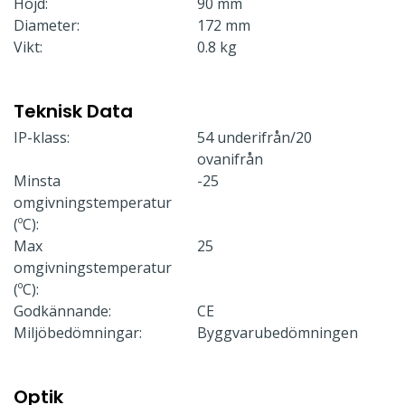
Höjd:
90 mm
Diameter:
172 mm
Vikt:
0.8 kg
Teknisk Data
IP-klass:
54 underifrån/20
ovanifrån
Minsta
-25
omgivningstemperatur
(ºC):
Max
25
omgivningstemperatur
(ºC):
Godkännande:
CE
Miljöbedömningar:
Byggvarubedömningen
Optik