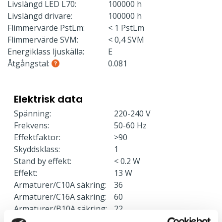
Livslängd LED L70:
100000 h
Livslängd drivare:
100000 h
Flimmervärde PstLm:
< 1 PstLm
Flimmervärde SVM:
< 0,4 SVM
Energiklass ljuskälla:
E
Åtgångstal:
0.081
Elektrisk data
Spänning:
220-240 V
Frekvens:
50-60 Hz
Effektfaktor:
>90
Skyddsklass:
1
Stand by effekt:
< 0.2 W
Effekt:
13 W
Armaturer/C10A säkring:
36
Armaturer/C16A säkring:
60
Armaturer/B10A säkring:
22
Armaturer/B16A säkring:
36