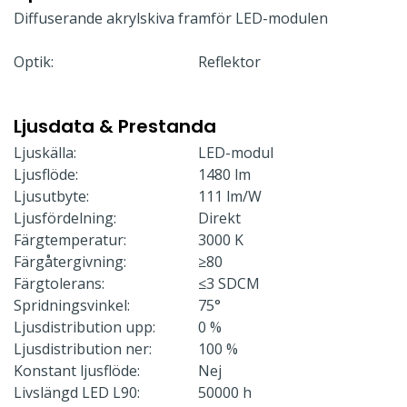
Diffuserande akrylskiva framför LED-modulen
Optik:
Reflektor
Ljusdata & Prestanda
Ljuskälla:
LED-modul
Ljusflöde:
1480 lm
Ljusutbyte:
111 lm/W
Ljusfördelning:
Direkt
Färgtemperatur:
3000 K
Färgåtergivning:
≥80
Färgtolerans:
≤3 SDCM
Spridningsvinkel:
75°
Ljusdistribution upp:
0 %
Ljusdistribution ner:
100 %
Konstant ljusflöde:
Nej
Livslängd LED L90:
50000 h