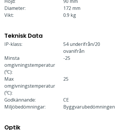
Höjd:
90 mm
Diameter:
172 mm
Vikt:
0.9 kg
Teknisk Data
IP-klass:
54 underifrån/20
ovanifrån
Minsta
-25
omgivningstemperatur
(ºC):
Max
25
omgivningstemperatur
(ºC):
Godkännande:
CE
Miljöbedömningar:
Byggvarubedömningen
Optik