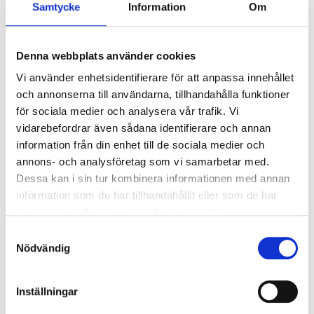
Samtycke
Information
Om
kV/kA:
Överspänningsskydd DM
1
kV/kA:
Denna webbplats använder cookies
Vi använder enhetsidentifierare för att anpassa innehållet
Ljusstyrning
och annonserna till användarna, tillhandahålla funktioner
för sociala medier och analysera vår trafik. Vi
Ljusstyrning:
Tänd/släck
vidarebefordrar även sådana identifierare och annan
Sensor:
Utan sensor
information från din enhet till de sociala medier och
annons- och analysföretag som vi samarbetar med.
Dessa kan i sin tur kombinera informationen med annan
Nödljus
information som du har tillhandahållit eller som de har
Nödljus:
Nej
samlat in när du har använt deras tjänster.
Samtyckesval
Nödvändig
Anslutning
Armaturen är försedd med fristående drivare som
ansluts med snabbkoppling mot armatur.
Inställningar