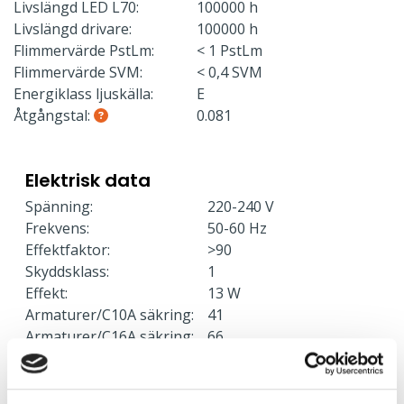
Livslängd LED L70:
100000 h
Livslängd drivare:
100000 h
Flimmervärde PstLm:
< 1 PstLm
Flimmervärde SVM:
< 0,4 SVM
Energiklass ljuskälla:
E
Åtgångstal:
0.081
Elektrisk data
Spänning:
220-240 V
Frekvens:
50-60 Hz
Effektfaktor:
>90
Skyddsklass:
1
Effekt:
13 W
Armaturer/C10A säkring:
41
Armaturer/C16A säkring:
66
Armaturer/B10A säkring:
25
Armaturer/B16A säkring:
40
Överspänningsskydd CM
2