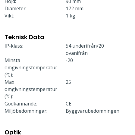
Höjd:
90 mm
Diameter:
172 mm
Vikt:
1 kg
Teknisk Data
IP-klass:
54 underifrån/20
ovanifrån
Minsta
-20
omgivningstemperatur
(ºC):
Max
25
omgivningstemperatur
(ºC):
Godkännande:
CE
Miljöbedömningar:
Byggvarubedömningen
Optik