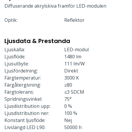
Diffuserande akrylskiva framför LED-modulen
Optik:
Reflektor
Ljusdata & Prestanda
Ljuskälla:
LED-modul
Ljusflöde:
1480 lm
Ljusutbyte:
111 lm/W
Ljusfördelning:
Direkt
Färgtemperatur:
3000 K
Färgåtergivning:
≥80
Färgtolerans:
≤3 SDCM
Spridningsvinkel:
75°
Ljusdistribution upp:
0 %
Ljusdistribution ner:
100 %
Konstant ljusflöde:
Nej
Livslängd LED L90:
50000 h