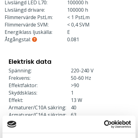
Livslängd LED L70:
100000 h
Livslängd drivare:
100000 h
Flimmervärde PstLm:
< 1 PstLm
Flimmervärde SVM:
< 0,4 SVM
Energiklass ljuskälla:
E
Åtgångstal:
0.081
Elektrisk data
Spänning:
220-240 V
Frekvens:
50-60 Hz
Effektfaktor:
>90
Skyddsklass:
1
Effekt:
13 W
Armaturer/C10A säkring:
40
Armaturer/C16A säkring:
63
Armaturer/B10A säkring:
24
Armaturer/B16A säkring:
38
Överspänningsskydd CM
2