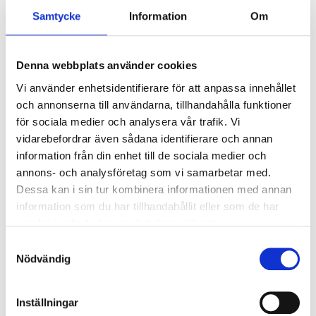
Överspänningsskydd CM
2
Samtycke
Information
Om
kV/kA:
Överspänningsskydd DM
1
Denna webbplats använder cookies
kV/kA:
Vi använder enhetsidentifierare för att anpassa innehållet
och annonserna till användarna, tillhandahålla funktioner
Ljusstyrning
för sociala medier och analysera vår trafik. Vi
Ljusstyrning:
Trådlös styrning Casambi
vidarebefordrar även sådana identifierare och annan
Sensor:
Utan sensor
information från din enhet till de sociala medier och
annons- och analysföretag som vi samarbetar med.
Dessa kan i sin tur kombinera informationen med annan
Nödljus
information som du har tillhandahållit eller som de har
samlat in när du har använt deras tjänster.
Nödljus:
Nej
Samtyckesval
Nödvändig
Anslutning
Armaturen är försedd med fristående drivare som
Inställningar
ansluts med snabbkoppling mot armatur.