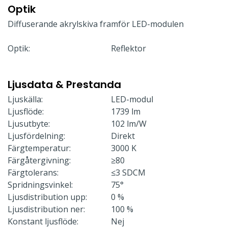
Optik
Diffuserande akrylskiva framför LED-modulen
Optik:
Reflektor
Ljusdata & Prestanda
Ljuskälla:
LED-modul
Ljusflöde:
1739 lm
Ljusutbyte:
102 lm/W
Ljusfördelning:
Direkt
Färgtemperatur:
3000 K
Färgåtergivning:
≥80
Färgtolerans:
≤3 SDCM
Spridningsvinkel:
75°
Ljusdistribution upp:
0 %
Ljusdistribution ner:
100 %
Konstant ljusflöde:
Nej