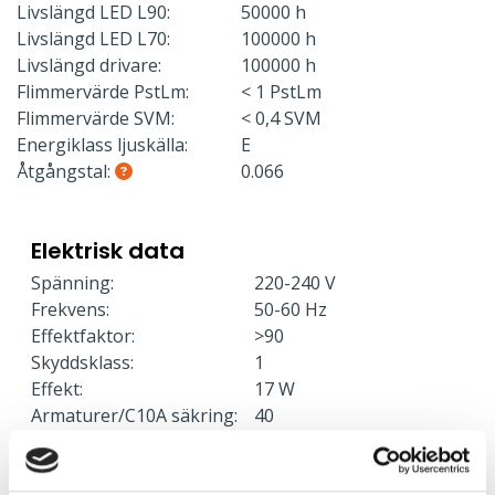
Livslängd LED L90:
50000 h
Livslängd LED L70:
100000 h
Livslängd drivare:
100000 h
Flimmervärde PstLm:
< 1 PstLm
Flimmervärde SVM:
< 0,4 SVM
Energiklass ljuskälla:
E
Åtgångstal:
0.066
Elektrisk data
Spänning:
220-240 V
Frekvens:
50-60 Hz
Effektfaktor:
>90
Skyddsklass:
1
Effekt:
17 W
Armaturer/C10A säkring:
40
Armaturer/C16A säkring:
64
Armaturer/B10A säkring:
21
Armaturer/B16A säkring:
35