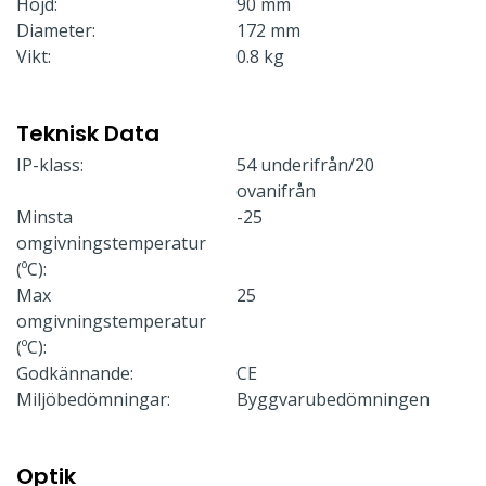
Höjd:
90 mm
Diameter:
172 mm
Vikt:
0.8 kg
Teknisk Data
IP-klass:
54 underifrån/20
ovanifrån
Minsta
-25
omgivningstemperatur
(ºC):
Max
25
omgivningstemperatur
(ºC):
Godkännande:
CE
Miljöbedömningar:
Byggvarubedömningen
Optik