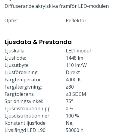
Diffuserande akrylskiva framför LED-modulen
Optik:
Reflektor
Ljusdata & Prestanda
Ljuskälla:
LED-modul
Ljusflöde:
1448 lm
Ljusutbyte:
110 lm/W
Ljusfördelning:
Direkt
Färgtemperatur:
4000 K
Färgåtergivning:
≥80
Färgtolerans:
≤3 SDCM
Spridningsvinkel:
75°
Ljusdistribution upp:
0 %
Ljusdistribution ner:
100 %
Konstant ljusflöde:
Nej
Livslängd LED L90:
50000 h