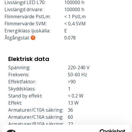
Livslängd LED L70:
100000 h
Livslängd drivare:
100000 h
Flimmervärde PstLm:
< 1 PstLm
Flimmervärde SVM:
< 0,4 SVM
Energiklass ljuskälla:
E
Åtgångstal:
0.078
Elektrisk data
Spänning:
220-240 V
Frekvens:
50-60 Hz
Effektfaktor:
>90
Skyddsklass:
1
Stand by effekt:
< 0.2 W
Effekt:
13 W
Armaturer/C10A säkring:
36
Armaturer/C16A säkring:
60
Armaturer/B10A säkring:
22
Armaturer/B16A säkring:
36