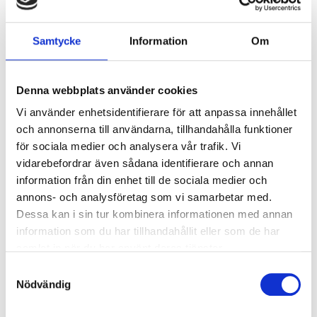
Överspänningsskydd CM
2
kV/kA:
Samtycke
Information
Om
Överspänningsskydd DM
1
kV/kA:
Denna webbplats använder cookies
Ljusstyrning
Vi använder enhetsidentifierare för att anpassa innehållet
och annonserna till användarna, tillhandahålla funktioner
Ljusstyrning:
DALI, Fasimpuls, DSI,
för sociala medier och analysera vår trafik. Vi
Korridorfunktion
vidarebefordrar även sådana identifierare och annan
Antal DALI-adresser:
1
information från din enhet till de sociala medier och
Sensor:
Utan sensor
annons- och analysföretag som vi samarbetar med.
Dessa kan i sin tur kombinera informationen med annan
information som du har tillhandahållit eller som de har
Nödljus
samlat in när du har använt deras tjänster.
Nödljus:
Nej
Samtyckesval
Nödvändig
Anslutning