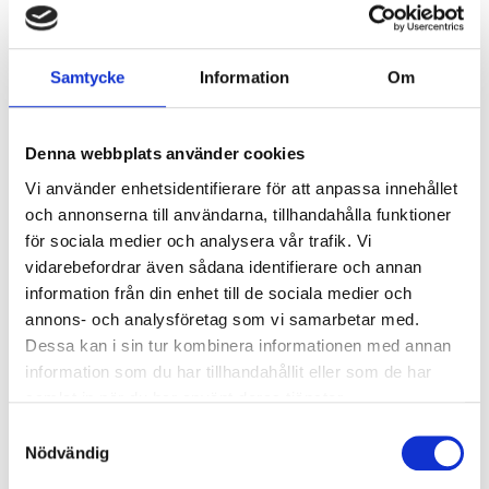
Armaturer/B16A säkring:
36
Överspänningsskydd CM
2
kV/kA:
Samtycke
Information
Om
Överspänningsskydd DM
1
kV/kA:
Denna webbplats använder cookies
Vi använder enhetsidentifierare för att anpassa innehållet
Ljusstyrning
och annonserna till användarna, tillhandahålla funktioner
Ljusstyrning:
DALI, Fasimpuls, DSI,
för sociala medier och analysera vår trafik. Vi
Korridorfunktion
vidarebefordrar även sådana identifierare och annan
Antal DALI-adresser:
1
information från din enhet till de sociala medier och
Sensor:
Utan sensor
annons- och analysföretag som vi samarbetar med.
Dessa kan i sin tur kombinera informationen med annan
information som du har tillhandahållit eller som de har
Nödljus
samlat in när du har använt deras tjänster.
Nödljus:
Nej
Samtyckesval
Nödvändig