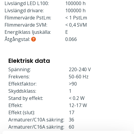
Livslängd LED L100:
100000 h
Livslängd drivare:
100000 h
Flimmervärde PstLm:
< 1 PstLm
Flimmervärde SVM:
< 0,4 SVM
Energiklass ljuskälla:
E
Åtgångstal:
0.066
Elektrisk data
Spänning:
220-240 V
Frekvens:
50-60 Hz
Effektfaktor:
>90
Skyddsklass:
1
Stand by effekt:
< 0.2 W
Effekt:
12-17 W
Effekt (slut):
17
Armaturer/C10A säkring:
36
Armaturer/C16A säkring:
60
Armaturer/B10A säkring:
22