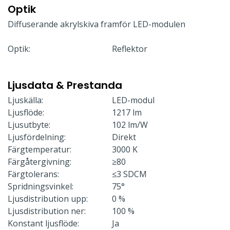
Optik
Diffuserande akrylskiva framför LED-modulen
Optik:
Reflektor
Ljusdata & Prestanda
Ljuskälla:
LED-modul
Ljusflöde:
1217 lm
Ljusutbyte:
102 lm/W
Ljusfördelning:
Direkt
Färgtemperatur:
3000 K
Färgåtergivning:
≥80
Färgtolerans:
≤3 SDCM
Spridningsvinkel:
75°
Ljusdistribution upp:
0 %
Ljusdistribution ner:
100 %
Konstant ljusflöde:
Ja