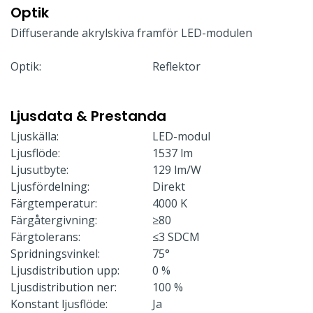
Optik
Diffuserande akrylskiva framför LED-modulen
Optik:
Reflektor
Ljusdata & Prestanda
Ljuskälla:
LED-modul
Ljusflöde:
1537 lm
Ljusutbyte:
129 lm/W
Ljusfördelning:
Direkt
Färgtemperatur:
4000 K
Färgåtergivning:
≥80
Färgtolerans:
≤3 SDCM
Spridningsvinkel:
75°
Ljusdistribution upp:
0 %
Ljusdistribution ner:
100 %
Konstant ljusflöde:
Ja