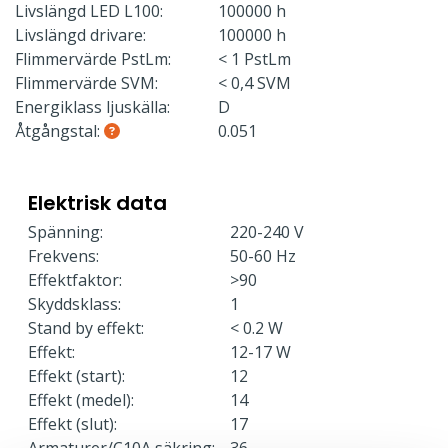
Livslängd LED L100:
100000 h
Livslängd drivare:
100000 h
Flimmervärde PstLm:
< 1 PstLm
Flimmervärde SVM:
< 0,4 SVM
Energiklass ljuskälla:
D
Åtgångstal:
0.051
Elektrisk data
Spänning:
220-240 V
Frekvens:
50-60 Hz
Effektfaktor:
>90
Skyddsklass:
1
Stand by effekt:
< 0.2 W
Effekt:
12-17 W
Effekt (start):
12
Effekt (medel):
14
Effekt (slut):
17
Armaturer/C10A säkring:
36