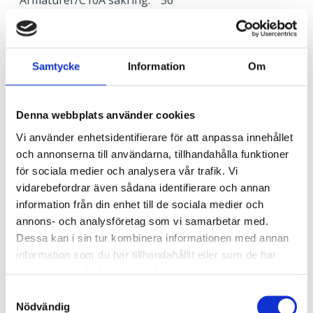
Armaturer/C16A säkring:
60
Armaturer/B10A säkring:
22
Armaturer/B16A säkring:
36
Överspänningsskydd CM
2
Samtycke
Information
Om
kV/kA:
Överspänningsskydd DM
1
Denna webbplats använder cookies
kV/kA:
Vi använder enhetsidentifierare för att anpassa innehållet
och annonserna till användarna, tillhandahålla funktioner
Ljusstyrning
för sociala medier och analysera vår trafik. Vi
Ljusstyrning:
DALI, Fasimpuls, DSI,
vidarebefordrar även sådana identifierare och annan
Korridorfunktion
information från din enhet till de sociala medier och
Antal DALI-adresser:
1
annons- och analysföretag som vi samarbetar med.
Sensor:
Utan sensor
Dessa kan i sin tur kombinera informationen med annan
information som du har tillhandahållit eller som de har
samlat in när du har använt deras tjänster.
Nödljus
Samtyckesval
Nödljus:
Nej
Nödvändig