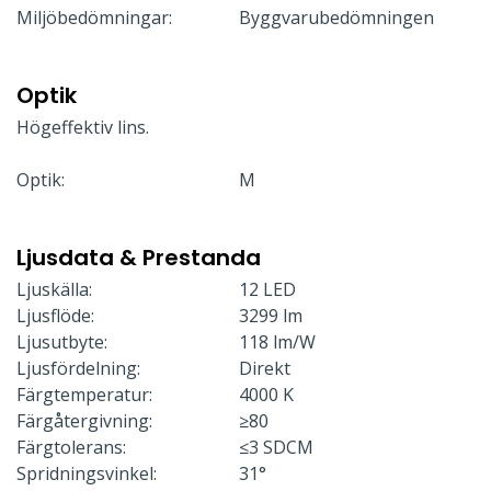
Miljöbedömningar:
Byggvarubedömningen
Optik
Högeffektiv lins.
Optik:
M
Ljusdata & Prestanda
Ljuskälla:
12 LED
Ljusflöde:
3299 lm
Ljusutbyte:
118 lm/W
Ljusfördelning:
Direkt
Färgtemperatur:
4000 K
Färgåtergivning:
≥80
Färgtolerans:
≤3 SDCM
Spridningsvinkel:
31°