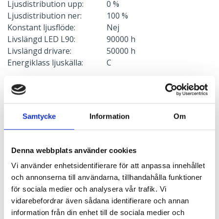
Ljusdistribution upp:
0 %
Ljusdistribution ner:
100 %
Konstant ljusflöde:
Nej
Livslängd LED L90:
90000 h
Livslängd drivare:
50000 h
Energiklass ljuskälla:
C
Elektrisk data
Spänning:
220-240 V
Samtycke
Information
Om
Frekvens:
50-60 Hz
Skyddsklass:
1
Effekt:
28 W
Denna webbplats använder cookies
Vi använder enhetsidentifierare för att anpassa innehållet
och annonserna till användarna, tillhandahålla funktioner
Ljusstyrning
för sociala medier och analysera vår trafik. Vi
Ljusstyrning:
Tänd/släck
vidarebefordrar även sådana identifierare och annan
Sensor:
Utan sensor
information från din enhet till de sociala medier och