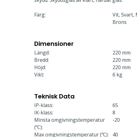
skydd. Skyddsglas av klart, härdat glas.
Färg:
Vit, Svart,
Brons
Dimensioner
Längd:
220 mm
Bredd:
220 mm
Höjd:
220 mm
Vikt:
6 kg
Teknisk Data
IP-klass:
65
IK-klass:
8
Minsta omgivningstemperatur
-20
(ºC):
Max omgivningstemperatur (ºC):
40