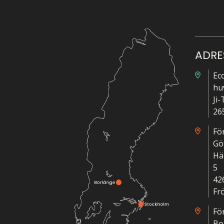
ADRE
Ec
hu
Ji
26
Fö
Gö
Hä
5
42
Fr
Fö
Bo