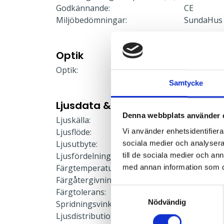
Godkännande:
CE
Miljöbedömningar:
SundaHus
Optik
Optik:
T3
Samtycke
Ljusdata & Prestanda
Denna webbplats använder 
Ljuskälla:
LED-modu
Ljusflöde:
4885 lm
Vi använder enhetsidentifierar
Ljusutbyte:
132 lm/W
sociala medier och analysera 
Ljusfördelning:
Direkt
till de sociala medier och a
Färgtemperatur:
4000 K
med annan information som du 
Färgåtergivning:
≥80
Samtyckesval
Färgtolerans:
≤3 SDCM
Nödvändig
Spridningsvinkel:
123x92°
Ljusdistribution upp:
0 %