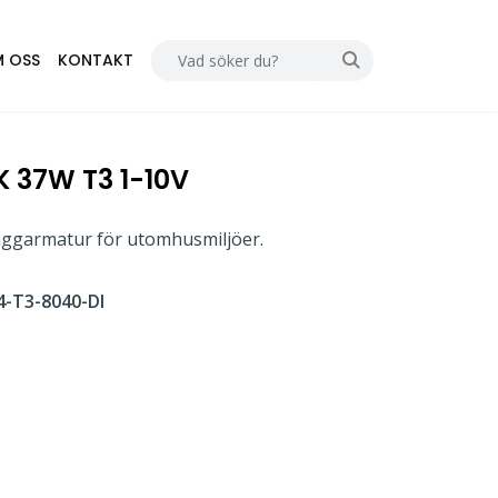
 OSS
KONTAKT
K 37W T3 1-10V
väggarmatur för utomhusmiljöer.
-T3-8040-DI