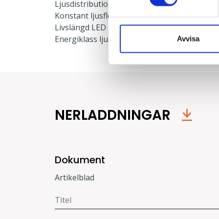
Ljusdistribution ner:
100 %
Konstant ljusflöde:
Nej
Livslängd LED L80:
90000 h
Energiklass ljuskälla:
C
Avvisa
NERLADDNINGAR
Dokument
Artikelblad