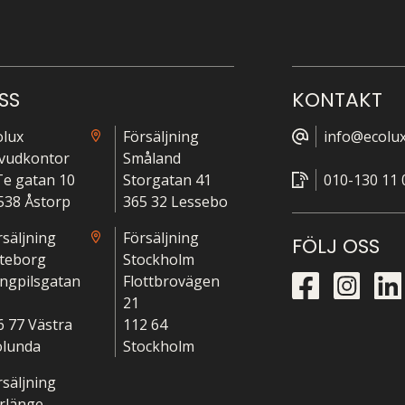
SS
KONTAKT
olux
Försäljning
info@ecolux
vudkontor
Småland
-Te gatan 10
Storgatan 41
010-130 11 
538 Åstorp
365 32 Lessebo
rsäljning
Försäljning
FÖLJ OSS
teborg
Stockholm
ngpilsgatan
Flottbrovägen
21
6 77 Västra
112 64
ölunda
Stockholm
rsäljning
rlänge