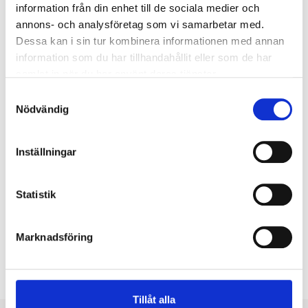
Nödljus:
Nej
information från din enhet till de sociala medier och
annons- och analysföretag som vi samarbetar med.
Dessa kan i sin tur kombinera informationen med annan
Anslutning
information som du har tillhandahållit eller som de har
Tre monterade utomhuskablar med vars en 3-polig
samlat in när du har använt deras tjänster.
IP68 kontakt.
Samtyckesval
Nödvändig
Anslutningstyp:
SL 0,2 m 3x1,0 mm2 + 2st
0,2m 2x0,5 mm2 skärmad
Inställningar
Montage
Statistik
För montage på mark eller vägg. Finns ett flertal
tillbehör för både avbländning och montage.
Marknadsföring
Typ av montage:
Vägg, Mark
Tillåt alla