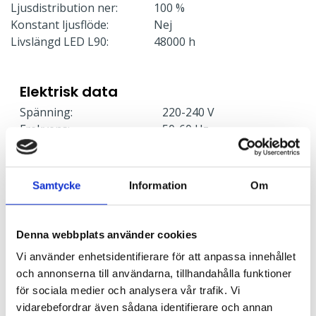
Ljusdistribution ner:
100 %
Konstant ljusflöde:
Nej
Livslängd LED L90:
48000 h
Elektrisk data
Spänning:
220-240 V
Frekvens:
50-60 Hz
Skyddsklass:
1
Effekt:
33 W
Samtycke
Information
Om
Ljusstyrning
Ljusstyrning:
DMX/RDM
Denna webbplats använder cookies
Sensor:
Utan sensor
Vi använder enhetsidentifierare för att anpassa innehållet
och annonserna till användarna, tillhandahålla funktioner
för sociala medier och analysera vår trafik. Vi
Nödljus
vidarebefordrar även sådana identifierare och annan