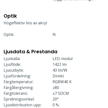
Optik
Högeffektiv lins av akryl
Optik:
N
Ljusdata & Prestanda
Ljuskälla:
LED-modul
Ljusflöde:
1422 lm
Ljusutbyte:
43 lm/W
Ljusfördelning:
Direkt
Färgtemperatur:
RGBW40 K
Färgåtergivning:
≥80
Färgtolerans:
≤7 SDCM
Spridningsvinkel:
20°
Ljusdistribution upp:
0 %