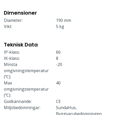
Dimensioner
Diameter:
190 mm
Vikt:
5 kg
Teknisk Data
IP-klass:
66
IK-klass:
8
Minsta
-20
omgivningstemperatur
(ºC):
Max
40
omgivningstemperatur
(ºC):
Godkännande:
CE
Miljöbedömningar:
SundaHus,
Byggvarubedömningen