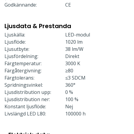
Godkännande:
CE
Ljusdata & Prestanda
Ljuskälla:
LED-modul
Ljusflöde:
1020 lm
Ljusutbyte:
38 lm/W
Ljusfördelning:
Direkt
Färgtemperatur:
3000 K
Färgåtergivning:
≥80
Färgtolerans:
≤3 SDCM
Spridningsvinkel:
360°
Ljusdistribution upp:
0 %
Ljusdistribution ner:
100 %
Konstant ljusflöde:
Nej
Livslängd LED L80:
100000 h