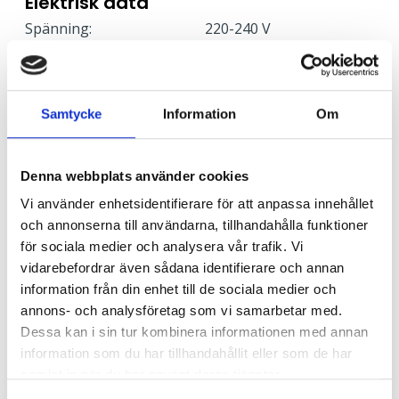
Elektrisk data
Spänning:
220-240 V
Frekvens:
50-60 Hz
Skyddsklass:
1
Effekt:
27 W
Samtycke
Information
Om
Ljusstyrning
Denna webbplats använder cookies
Ljusstyrning:
Tänd/släck
Sensor:
Utan sensor
Vi använder enhetsidentifierare för att anpassa innehållet
och annonserna till användarna, tillhandahålla funktioner
för sociala medier och analysera vår trafik. Vi
Nödljus
vidarebefordrar även sådana identifierare och annan
information från din enhet till de sociala medier och
Nödljus:
Nej
annons- och analysföretag som vi samarbetar med.
Dessa kan i sin tur kombinera informationen med annan
Anslutning
information som du har tillhandahållit eller som de har
samlat in när du har använt deras tjänster.
Levereras med förmonterad utomhuskabel med en